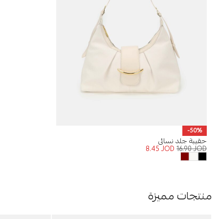
-50%
حقيبة جلد نسائي
8.45
JOD
16.90
JOD
منتجات مميزة