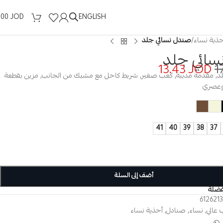
ENGLISH
.00
JOD
حذية نساء
/
صندل نسائي جلد
سائي جلد
13.43
JOD
1
د, مقدمة مدببة, كعب صغير, شريط كاحل مع مشبك من الجانب, مزين بقطعة
 وعصري
41
40
39
38
37
أضف إلى السلة
فضلة
6126213
 عالي
,
نساء
,
صنادل
,
أحذية نساء