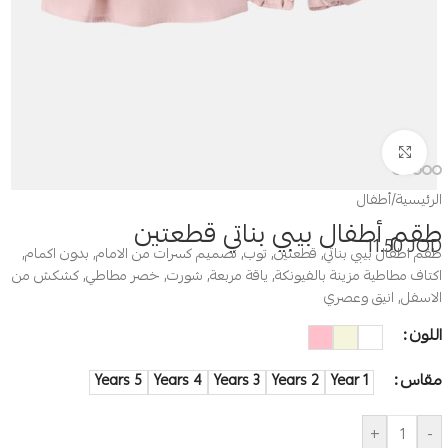
Click to enlarge
الرئيسية
/
أطفال
طقم أطفال بيبي بناتي قطعتين
11.50
JOD
طقم اطفال بيبي بناتي, قطعتين, توب, تصميم كسرات من الامام, بدون اكمام,
اكتاف مطاطية مزينة بالفيونكة, ياقة مربعة, شورت, خصر مطاطي, كشكش من
الاسفل, انيق وعصري
اللون
مقاس
5 Years
4 Years
3 Years
2 Years
1 Year
+
-