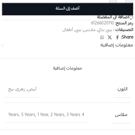
أضف إلى السلة
اضافة الى المفضلة
رمز المنتج:
61266020110
التصنيفات :
بيبي بناتي
,
ملابس
,
بيبي
,
أطفال
Share:
معلومات إضافية
معلومات إضافية
اللون
أبيض
,
زهري
,
بيج
مقاس
,
5 Years
,
1 Year
,
2 Years
,
3 Years
4 Years