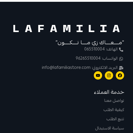
“مــــعــــاك زي مــــا تــــكــــون”
الهاتف: 065510004
الواتساب: 96265510004
البريد الالكتروني: info@lafamiliastore.com
خدمة العملاء
تواصل معنا
كيفية الطلب
تتبع الطلب
سياسة الاستبدال