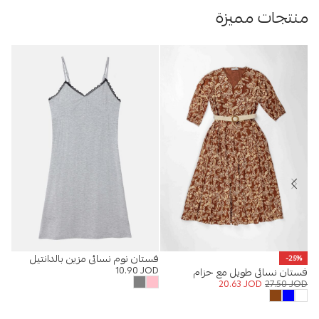
منتجات مميزة
فستان نوم نسائي مزين بالدانتيل
%
-25%
10.90
JOD
فستان نسائي طويل مع حزام
بلي
OD
20.63
JOD
27.50
JOD