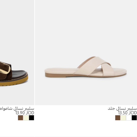
سليبر نسائي جلد
سليبر نسائي شامواه
13.90
JOD
13.50
JOD