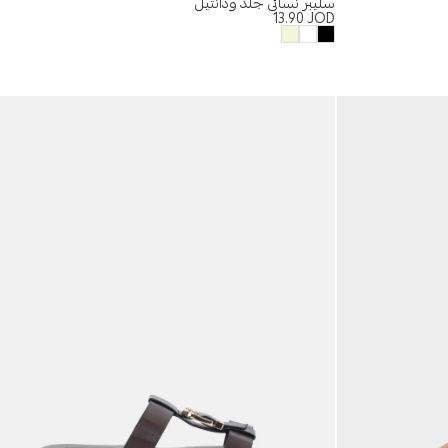
سليبر نسائي جلد ودانتيل
13.90
JOD