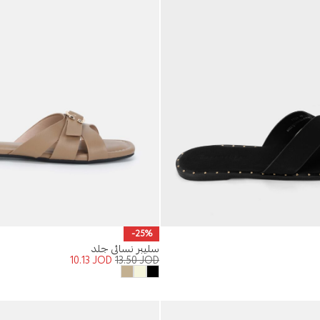
-25%
سليبر نسائي جلد
10.13
JOD
13.50
JOD