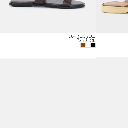
سليبر نسائي جلد
13.50
JOD