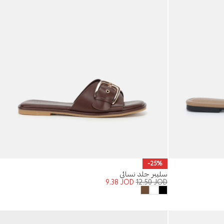
-25%
سليبر جلد نسائي
9.38
JOD
12.50
JOD