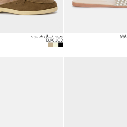
لؤلؤ
سليبر نسائي شامواه
13.90
JOD