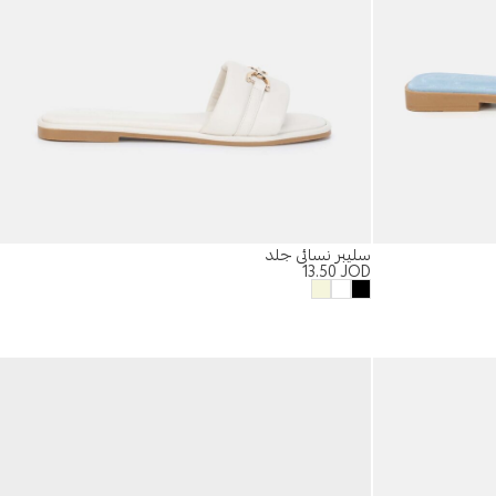
سليبر نسائي جلد
13.50
JOD