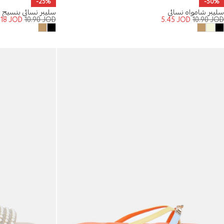
-25%
-50%
سليبر شامواه نسائي
سليبر نسائي بنسيج
.18
JOD
10.90
JOD
5.45
JOD
10.90
JOD