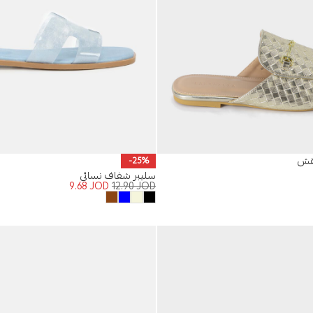
نقش
-25%
سليبر شفاف نسائي
9.68
JOD
12.90
JOD