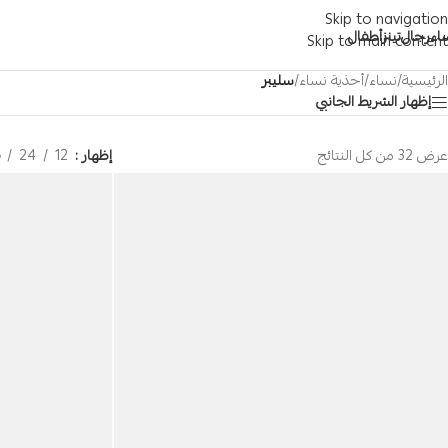
Skip to navigation
اء
رجال
تينز
أطفال
Skip to main content
الرئيسية
/
نساء
/
أحذية نساء
/
سليبر
إظهار الشريط الجانبي
عرض ⁦32⁩ من كل النتائج
إظهار
12
24