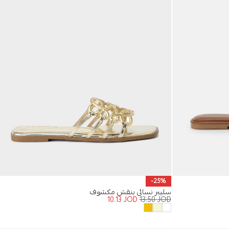
-25%
سليبر نسائي بنقش مكشوف
10.13
JOD
13.50
JOD