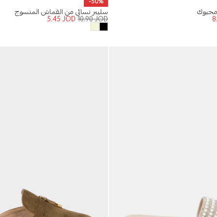
-50%
 محبوك
سليبر نسائي من القماش المنسوج
5.45
JOD
10.90
JOD
8