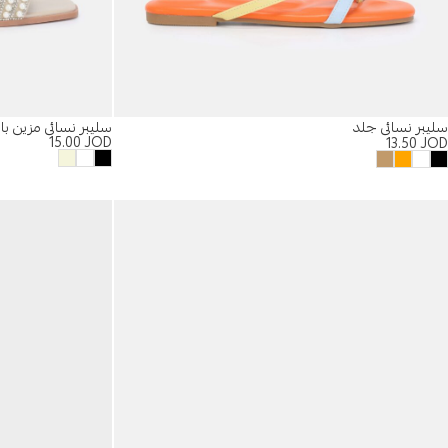
سليبر نسائي مزين بال
سليبر نسائي جلد
15.00
JOD
13.50
JOD