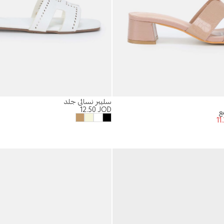
سليبر نسائي جلد
12.50
JOD
ع
11