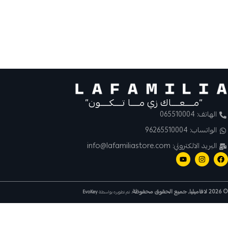
“مــــعــــاك زي مــــا تــــكــــون”
الهاتف: 065510004
الواتساب: 96265510004
البريد الالكتروني: info@lafamiliastore.com
© 2026 لافاميليا, جميع الحقوق محفوظة.
تم تطويره بواسطة
EvoKey