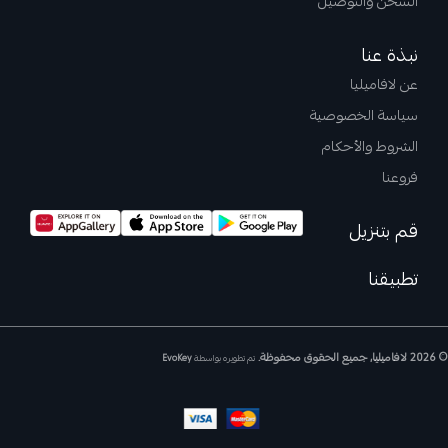
الشحن والتوصيل
نبذة عنا
عن لافاميليا
سياسة الخصوصية
الشروط والأحكام
فروعنا
قم بتنزيل
تطبيقنا
© 2026 لافاميليا, جميع الحقوق محفوظة.
تم تطويره بواسطة
EvoKey