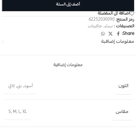
أضف إلى السلة
اضافة الى المفضلة
رمز المنتج:
62252030090
التصنيفات :
نساء
,
جاكيتات
Share:
معلومات إضافية
معلومات إضافية
اللون
أسود
,
بني
,
كاكي
مقاس
S
,
M
,
L
,
XL