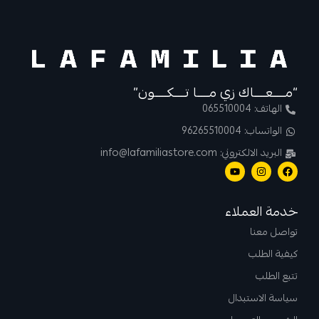
“مــــعــــاك زي مــــا تــــكــــون”
الهاتف: 065510004
الواتساب: 96265510004
البريد الالكتروني: info@lafamiliastore.com
خدمة العملاء
تواصل معنا
كيفية الطلب
تتبع الطلب
سياسة الاستبدال