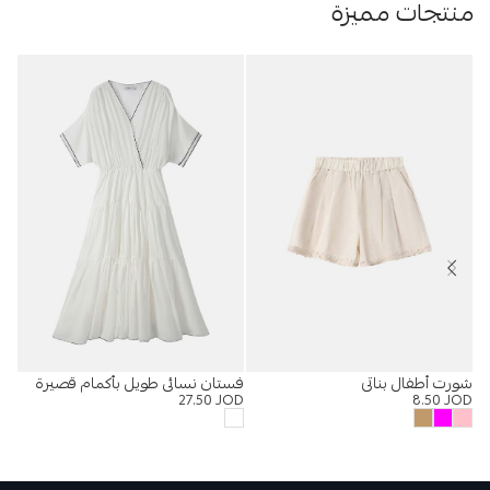
منتجات مميزة
شورت أطفال بناتي
فستان نسائي طويل بأكمام قصيرة
%
27.50
JOD
8.50
JOD
بول
OD