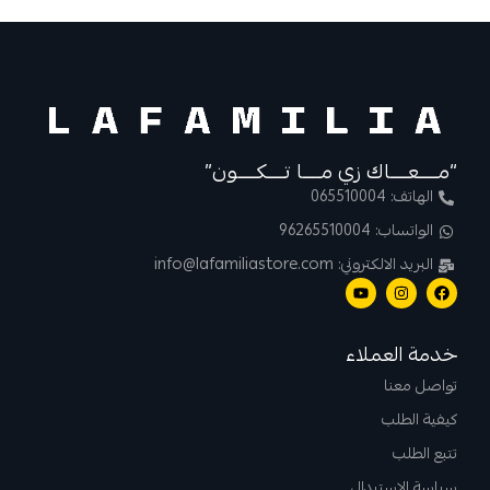
“مــــعــــاك زي مــــا تــــكــــون”
الهاتف: 065510004
الواتساب: 96265510004
البريد الالكتروني: info@lafamiliastore.com
خدمة العملاء
تواصل معنا
كيفية الطلب
تتبع الطلب
سياسة الاستبدال