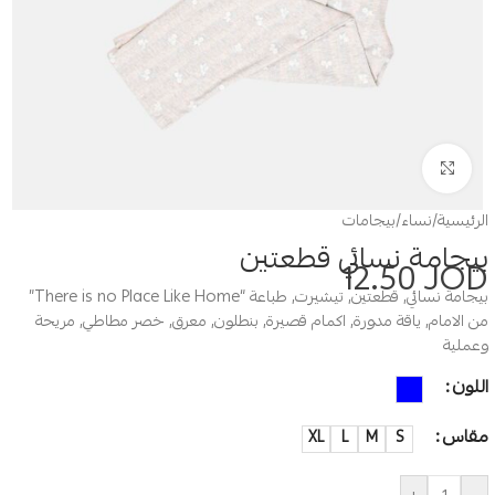
Click to enlarge
الرئيسية
/
نساء
/
بيجامات
بيجامة نسائي قطعتين
12.50
JOD
بيجامة نسائي, قطعتين, تيشيرت, طباعة “There is no Place Like Home”
من الامام, ياقة مدورة, اكمام قصيرة, بنطلون, معرق, خصر مطاطي, مريحة
وعملية
اللون
مقاس
XL
L
M
S