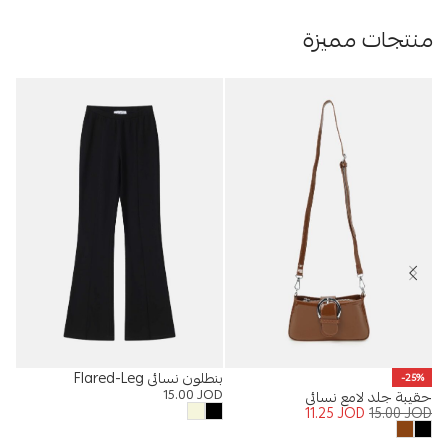
منتجات مميزة
بنطلون نسائي Flared-Leg
%
-25%
15.00
JOD
حقيبة جلد لامع نسائي
قميص
OD
11.25
JOD
15.00
JOD