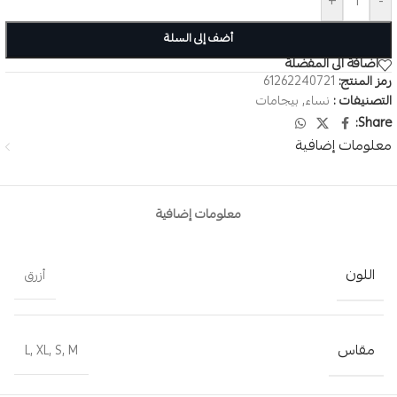
+
-
أضف إلى السلة
اضافة الى المفضلة
رمز المنتج:
61262240721
التصنيفات :
نساء
,
بيجامات
Share:
معلومات إضافية
معلومات إضافية
اللون
أزرق
مقاس
L
,
XL
,
S
,
M