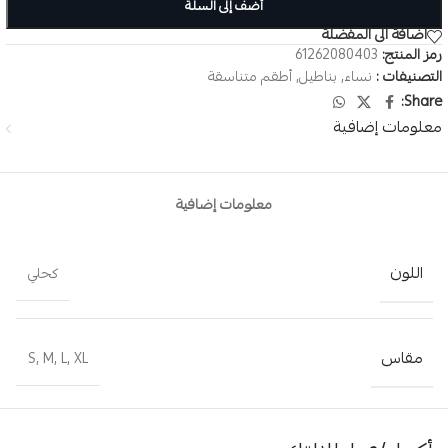
أضف إلى السلة
اضافة الى المفضلة
رمز المنتج:
61262080403
التصنيفات :
نساء
,
بناطيل
,
أطقم متناسقة
Share:
معلومات إضافية
معلومات إضافية
اللون
كحلي
مقاس
S
,
M
,
L
,
XL