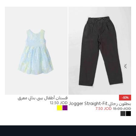
فستان أطفال بيبي بناتي معرق
%
-50%
12.50
JOD
بنطلون رجالي Jogger Straight-Fit
حذا
OD
7.50
JOD
15.00
JOD