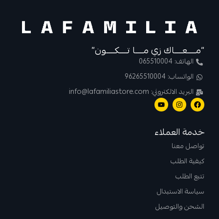
“مــــعــــاك زي مــــا تــــكــــون”
الهاتف: 065510004
الواتساب: 96265510004
البريد الالكتروني: info@lafamiliastore.com
خدمة العملاء
تواصل معنا
كيفية الطلب
تتبع الطلب
سياسة الاستبدال
الشحن والتوصيل