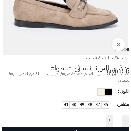
Click to enlarge
الرئيسية
/
نساء
/
أحذية نساء
حذاء باليرينا نسائي شامواه
13.90
JOD
حذاء باليرينا نسائي, شامواه, مقدمة مربعة, مزين بسلسلة من الاعلى, انيقة
وعصرية
اللون
مقاس
41
40
39
38
37
36
+
-