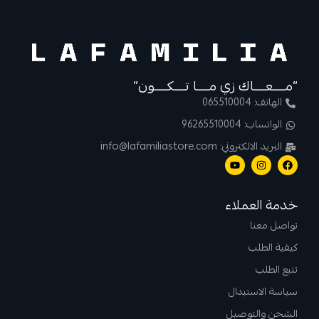
“مــــعــــاك زي مــــا تــــكــــون”
الهاتف: 065510004
الواتساب: 96265510004
البريد الالكتروني: info@lafamiliastore.com
خدمة العملاء
تواصل معنا
كيفية الطلب
تتبع الطلب
سياسة الاستبدال
الشحن والتوصيل