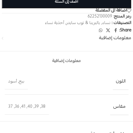
أضف إلى السلة
اضافة الى المفضلة
رمز المنتج:
62252130009
التصنيفات :
نساء
,
باليرينا & توب سايدر
,
أحذية نساء
Share:
معلومات إضافية
معلومات إضافية
اللون
بيج
,
أسود
مقاس
37
,
36
,
41
,
40
,
39
,
38