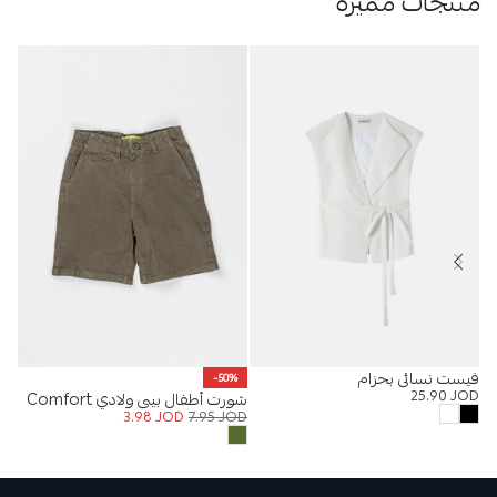
منتجات مميزة
فيست نسائي بحزام
%
-50%
25.90
JOD
شورت أطفال بيبي ولادي Comfort
تيش
OD
3.98
JOD
7.95
JOD