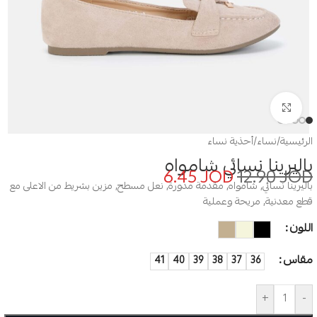
Click to enlarge
الرئيسية
/
نساء
/
أحذية نساء
باليرينا نسائي شامواه
6.45
JOD
12.90
JOD
باليرينا نسائي, شامواه, مقدمة مدورة, نعل مسطح, مزين بشريط من الاعلى مع
قطع معدنية, مريحة وعملية
اللون
مقاس
41
40
39
38
37
36
+
-