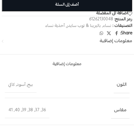
أضف إلى السلة
اضافة الى المفضلة
رمز المنتج:
61262130048
التصنيفات :
نساء
,
باليرينا & توب سايدر
,
أحذية نساء
Share:
معلومات إضافية
معلومات إضافية
اللون
بيج
,
أسود
,
كاكي
مقاس
41
,
40
,
39
,
38
,
37
,
36