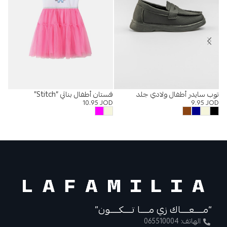
توب سايدر أطفال ولادي جلد
فستان أطفال بناتي “Stitch”
صن
OD
10.95
JOD
9.95
JOD
“مــــعــــاك زي مــــا تــــكــــون”
الهاتف: 065510004