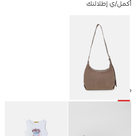
أكمل/ي إطلالتك
منتجات مميزة
-25%
حقيبة شامواه نسائي
11.63
JOD
15.50
JOD