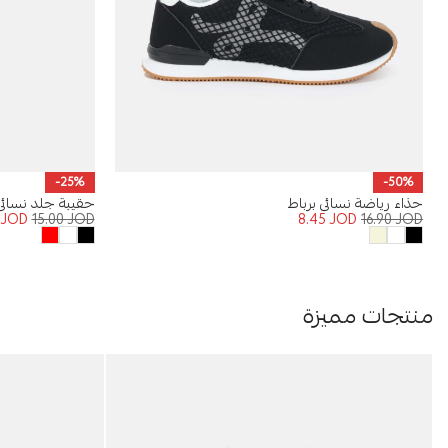
-25%
-50%
حذاء رياضة نسائي برباط
حقيبة جلد نسائي
5
JOD
15.00
JOD
8.45
JOD
16.90
JOD
منتجات مميزة