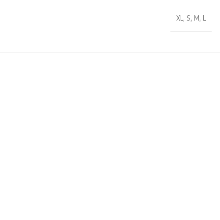
XL
,
S
,
M
,
L