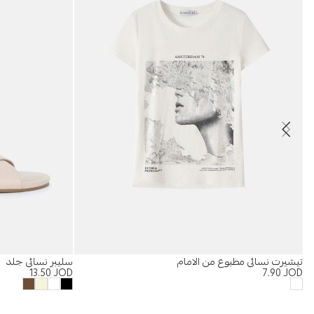
تيشيرت نسائي مطبوع من الامام
سليبر نسائي جلد
13.50
JOD
7.90
JOD