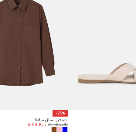
-25%
قميص نسائي سادة
16.88
JOD
22.50
JOD