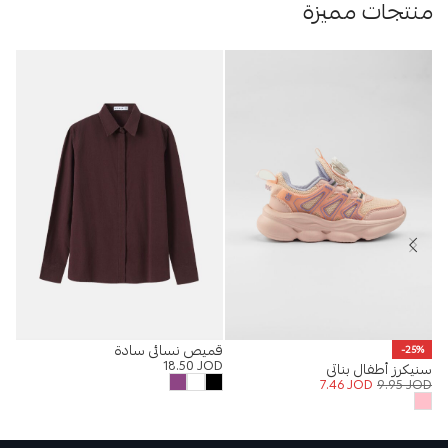
منتجات مميزة
قميص نسائي سادة
%
-25%
18.50
JOD
سنيكرز أطفال بناتي
قمي
OD
7.46
JOD
9.95
JOD