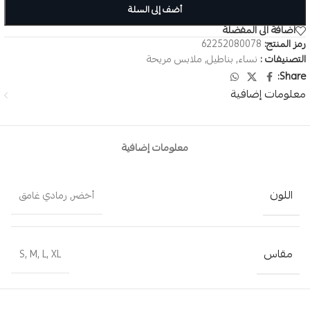
أضف إلى السلة
اضافة الى المفضلة
رمز المنتج:
62252080078
التصنيفات :
نساء
,
بناطيل
,
ملابس مريحة
Share:
معلومات إضافية
معلومات إضافية
اللون
أخضر
,
رمادي غامق
مقاس
S
,
M
,
L
,
XL