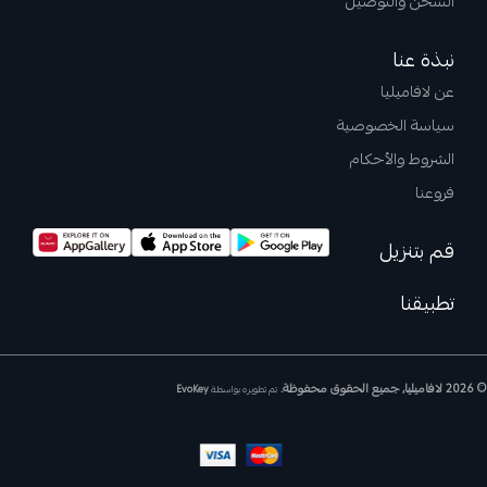
الشحن والتوصيل
نبذة عنا
عن لافاميليا
سياسة الخصوصية
الشروط والأحكام
فروعنا
قم بتنزيل
تطبيقنا
© 2026 لافاميليا, جميع الحقوق محفوظة.
تم تطويره بواسطة
EvoKey