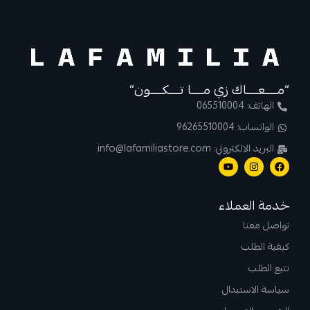
“مــــعــــاك زي مــــا تــــكــــون”
الهاتف: 065510004
الواتساب: 96265510004
البريد الالكتروني: info@lafamiliastore.com
خدمة العملاء
تواصل معنا
كيفية الطلب
تتبع الطلب
سياسة الاستبدال