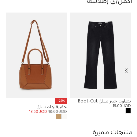
أكمل/ي إطلالتك
بنطلون جينز نسائي Boot-Cut
صن
-25%
15.00
JOD
OD
حقيبة جلد نسائي
13.50
JOD
18.00
JOD
منتجات مميزة