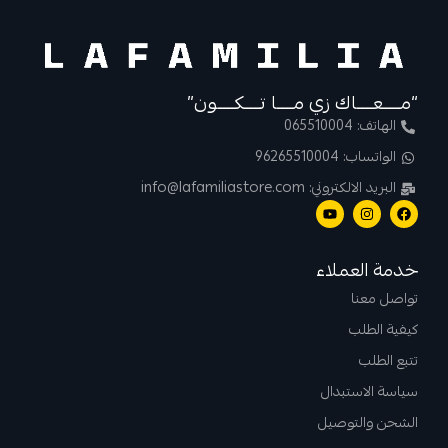
“مــــعــــاك زي مــــا تــــكــــون”
الهاتف: 065510004
الواتساب: 96265510004
البريد الالكتروني: info@lafamiliastore.com
خدمة العملاء
تواصل معنا
كيفية الطلب
تتبع الطلب
سياسة الاستبدال
الشحن والتوصيل