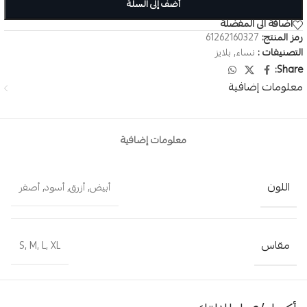
أضف إلى السلة
اضافة الى المفضلة
رمز المنتج:
61262160327
التصنيفات :
نساء
,
بلايز
Share:
معلومات إضافية
معلومات إضافية
اللون
أبيض
,
أزرق
,
أسود
,
أصفر
مقاس
S
,
M
,
L
,
XL