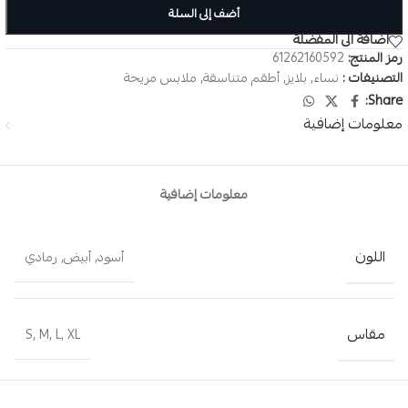
أضف إلى السلة
اضافة الى المفضلة
رمز المنتج:
61262160592
التصنيفات :
نساء
,
بلايز
,
أطقم متناسقة
,
ملابس مريحة
Share:
معلومات إضافية
معلومات إضافية
اللون
أسود
,
أبيض
,
رمادي
مقاس
S
,
M
,
L
,
XL