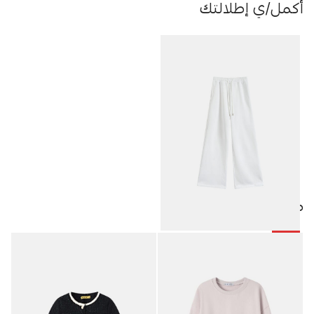
أكمل/ي إطلالتك
منتجات مميزة
-50%
بنطلون رياضة نسائي ساق واسعة
7.50
JOD
15.00
JOD