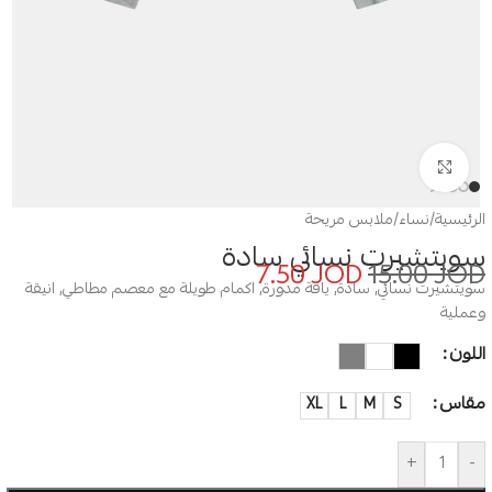
Click to enlarge
الرئيسية
/
نساء
/
ملابس مريحة
سويتشيرت نسائي سادة
7.50
JOD
15.00
JOD
سويتشيرت نسائي, سادة, ياقة مدورة, اكمام طويلة مع معصم مطاطي, انيقة
وعملية
اللون
مقاس
XL
L
M
S
+
-