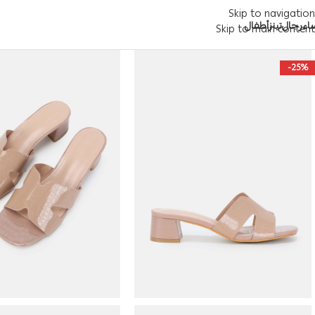
Skip to navigation
اء
رجال
تينز
أطفال
Skip to main content
-25%