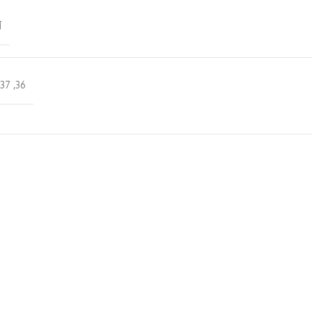
أ
,
37
,
36