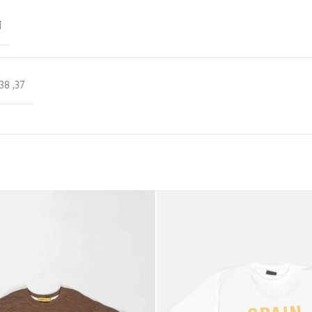
أ
38
,
37