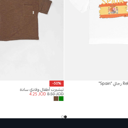
-50%
تيشيرت أطفال ولادي سادة
4.25
JOD
8.50
JOD