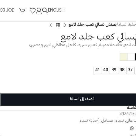
ENGLISH
.00
JOD
حذية نساء
/
صندل نسائي كعب جلد لامع
ائي كعب جلد لامع
د لامع, مقدمة مدببة, كعب, شريط كاحل مطاطي, انيق وعصري
41
40
39
38
37
أضف إلى السلة
فضلة
6126213
 عالي
,
نساء
,
صنادل
,
أحذية نساء