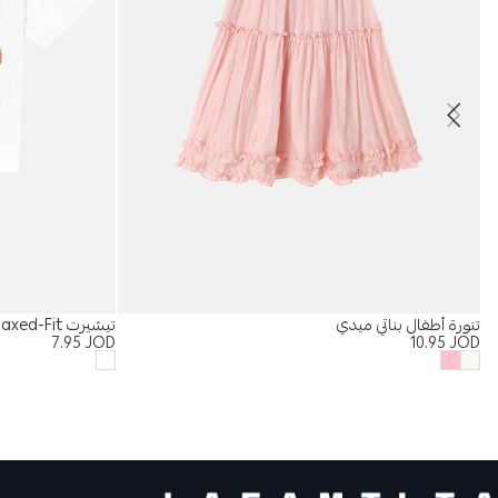
تنورة أطفال بناتي ميدي
تيشيرت Relaxed-Fit رجالي “Spain”
7.95
JOD
10.95
JOD