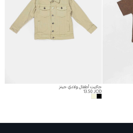
جاكيت أطفال ولادي جينز
%
13.50
JOD
سوي
OD