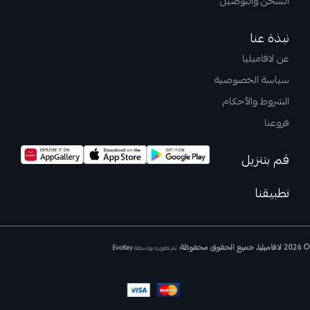
الشحن والتوصيل
نبذة عنا
عن لافاميليا
سياسة الخصوصية
الشروط والأحكام
فروعنا
قم بتنزيل
تطبيقنا
© 2026 لافاميليا, جميع الحقوق محفوظة.
تم تطويره بواسطة
EvoKey