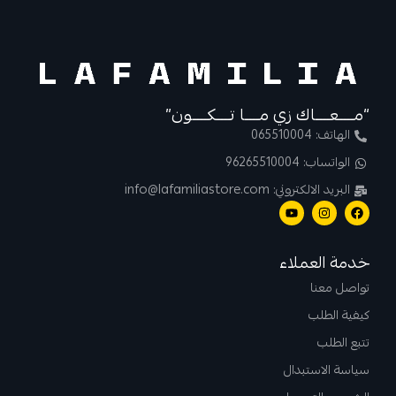
“مــــعــــاك زي مــــا تــــكــــون”
الهاتف: 065510004
الواتساب: 96265510004
البريد الالكتروني: info@lafamiliastore.com
خدمة العملاء
تواصل معنا
كيفية الطلب
تتبع الطلب
سياسة الاستبدال