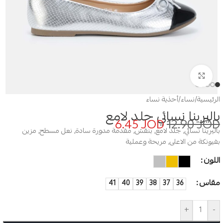
Click to enlarge
الرئيسية
/
نساء
/
أحذية نساء
باليرينا نسائي جلد لامع
6.45
JOD
12.90
JOD
باليرينا نسائي, جلد لامع, بنقش, مقدمة مدورة سادة, نعل مسطح, مزين
بفيونكة من الاعلى, مريحة وعملية
اللون
مقاس
41
40
39
38
37
36
+
-