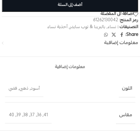
أضف إلى السلة
اضافة الى المفضلة
رمز المنتج:
61262130042
التصنيفات :
نساء
,
باليرينا & توب سايدر
,
أحذية نساء
Share:
معلومات إضافية
معلومات إضافية
اللون
أسود
,
ذهبي
,
فضي
مقاس
40
,
39
,
38
,
37
,
36
,
41