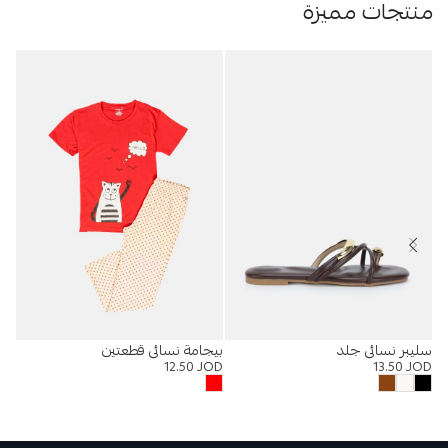
منتجات مميزة
سليبر نسائي جلد
بيجامة نسائي قطعتين
%
12.50
JOD
13.50
JOD
جا
OD