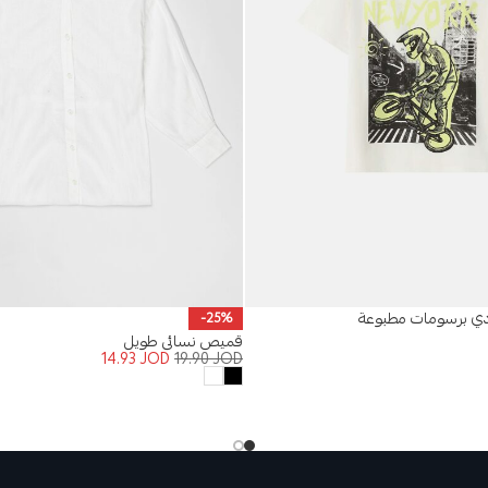
دي برسومات مطبوعة
-25%
قميص نسائي طويل
14.93
JOD
19.90
JOD