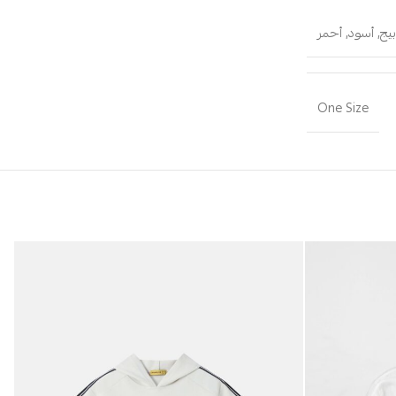
يج
,
أسود
,
أحمر
One Size