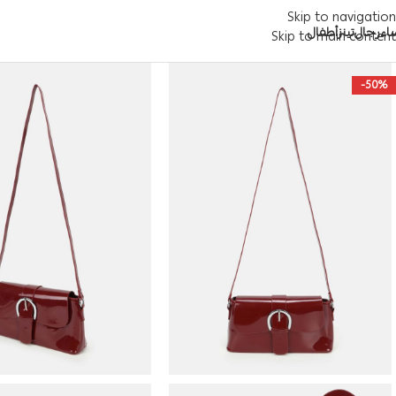
Skip to navigation
اء
رجال
تينز
أطفال
Skip to main content
-50%