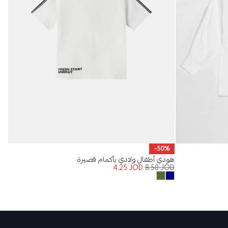
%
-50%
هودي أطفال ولادي بأكمام قصيرة
تيش
OD
4.25
JOD
8.50
JOD