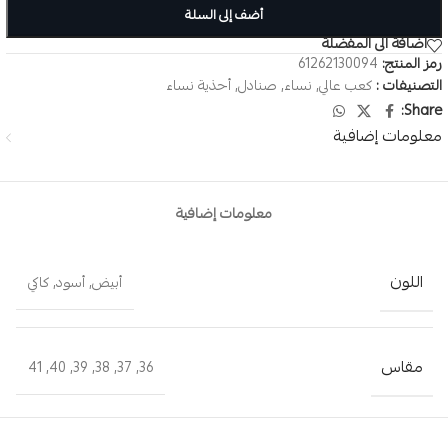
أضف إلى السلة
اضافة الى المفضلة
رمز المنتج:
61262130094
التصنيفات :
كعب عالي
,
نساء
,
صنادل
,
أحذية نساء
Share:
معلومات إضافية
معلومات إضافية
اللون
أبيض
,
أسود
,
كاكي
مقاس
41
,
40
,
39
,
38
,
37
,
36