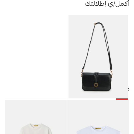
أكمل/ي إطلالتك
منتجات مميزة
-25%
حقيبة جلد نسائي
11.63
JOD
15.50
JOD