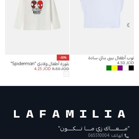
توب أطفال بيبي بناتي سادة
تنو
-50%
OD
4.50
JOD
بلوزة أطفال ولادي “Spiderman”
4.25
JOD
8.50
JOD
“مــــعــــاك زي مــــا تــــكــــون”
الهاتف: 065510004