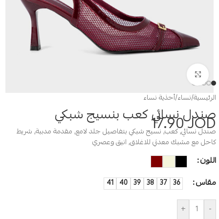
Click to enlarge
الرئيسية
/
نساء
/
أحذية نساء
صندل نسائي كعب بنسيج شبكي
17.90
JOD
صندل نسائي, كعب, نسيج شبكي بتفاصيل جلد لامع, مقدمة مدببة, شريط
كاحل مع مشبك معدني للاغلاق, انيق وعصري
اللون
مقاس
41
40
39
38
37
36
+
-