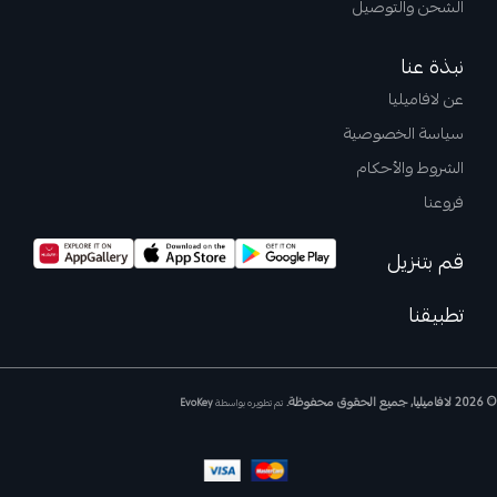
الشحن والتوصيل
نبذة عنا
عن لافاميليا
سياسة الخصوصية
الشروط والأحكام
فروعنا
قم بتنزيل
تطبيقنا
© 2026 لافاميليا, جميع الحقوق محفوظة.
تم تطويره بواسطة
EvoKey