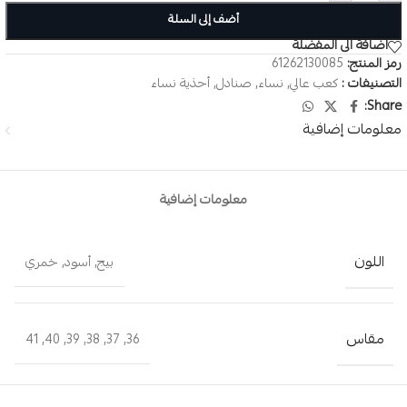
أضف إلى السلة
اضافة الى المفضلة
رمز المنتج:
61262130085
التصنيفات :
كعب عالي
,
نساء
,
صنادل
,
أحذية نساء
Share:
معلومات إضافية
معلومات إضافية
اللون
بيج
,
أسود
,
خمري
مقاس
41
,
40
,
39
,
38
,
37
,
36