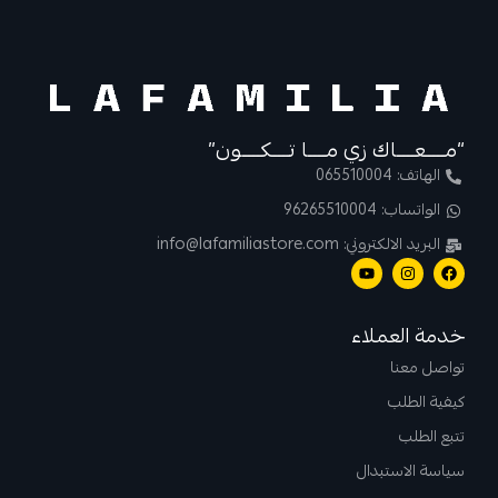
“مــــعــــاك زي مــــا تــــكــــون”
الهاتف: 065510004
الواتساب: 96265510004
البريد الالكتروني: info@lafamiliastore.com
خدمة العملاء
تواصل معنا
كيفية الطلب
تتبع الطلب
سياسة الاستبدال