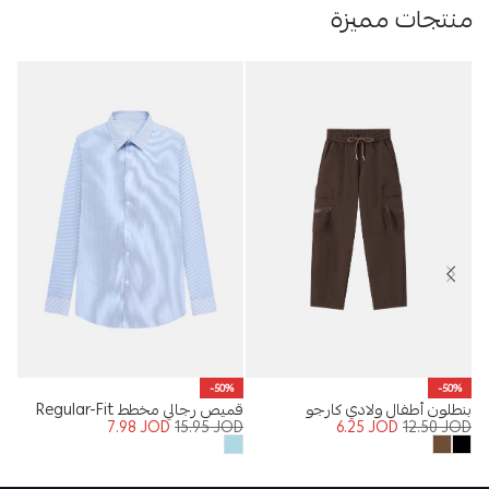
منتجات مميزة
%
-50%
-50%
بنطلون أطفال ولادي كارجو
قميص رجالي مخطط Regular-Fit
قميص
OD
7.98
JOD
15.95
JOD
6.25
JOD
12.50
JOD