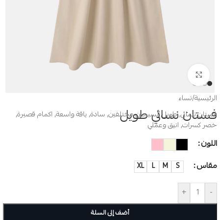
Click to enlarge
الرئيسية
/
نساء
فستان نسائي طويل
فستان نسائي, طويل, نسيجين مختلفين, سادة, ياقة واسعة, اكمام قصيرة,
خصر كسرات, انيق وعملي
اللون
مقاس
XL
L
M
S
+
-
أضف إلى السلة