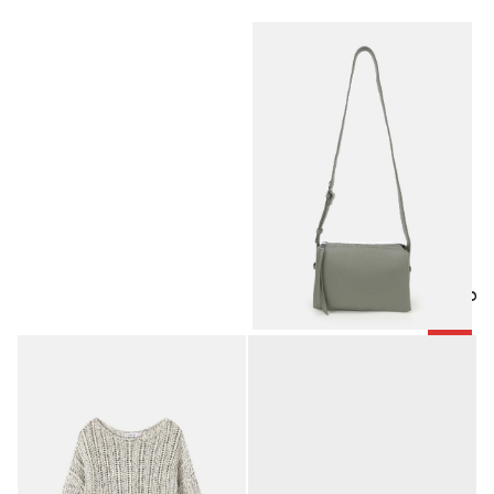
منتجات مميزة
-25%
حقيبة جلد نسائي
12.38
JOD
16.50
JOD