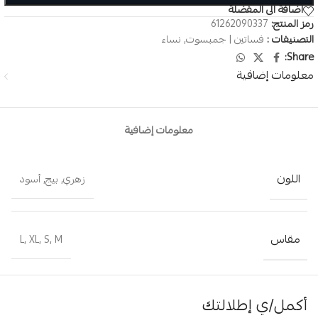
اضافة الى المفضلة
رمز المنتج:
61262090337
التصنيفات :
فساتين | جمبسوت
,
نساء
Share:
معلومات إضافية
معلومات إضافية
اللون
زهري
,
بيج
,
أسود
مقاس
L
,
XL
,
S
,
M
أكمل/ي إطلالتك