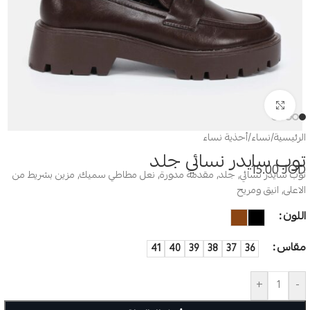
Click to enlarge
الرئيسية
/
نساء
/
أحذية نساء
توب سايدر نسائي جلد
15.00
JOD
توب سايدر نسائي, جلد, مقدمة مدورة, نعل مطاطي سميك, مزين بشريط من
الاعلى, انيق ومريح
اللون
مقاس
41
40
39
38
37
36
+
-