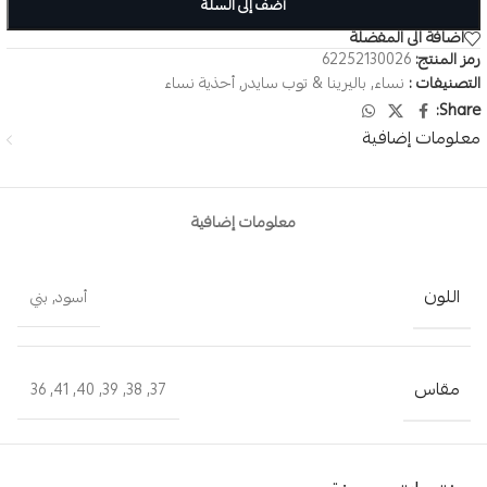
أضف إلى السلة
اضافة الى المفضلة
رمز المنتج:
62252130026
التصنيفات :
نساء
,
باليرينا & توب سايدر
,
أحذية نساء
Share:
معلومات إضافية
معلومات إضافية
اللون
أسود
,
بني
مقاس
36
,
41
,
40
,
39
,
38
,
37