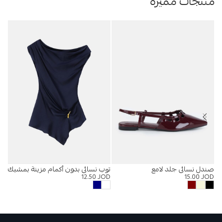
منتجات مميزة
صندل نسائي جلد لامع
توب نسائي بدون أكمام مزينة بمشبك
%
12.50
JOD
15.00
JOD
قميص
OD