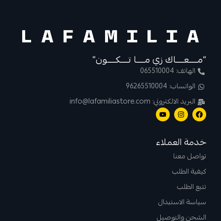
“مــــعــــاك زي مــــا تــــكــــون”
الهاتف: 065510004
الواتساب: 96265510004
البريد الالكتروني: info@lafamiliastore.com
خدمة العملاء
تواصل معنا
كيفية الطلب
تتبع الطلب
سياسة الاستبدال
الشحن والتوصيل