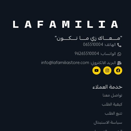
“مــــعــــاك زي مــــا تــــكــــون”
الهاتف: 065510004
الواتساب: 96265510004
البريد الالكتروني: info@lafamiliastore.com
خدمة العملاء
تواصل معنا
كيفية الطلب
تتبع الطلب
سياسة الاستبدال