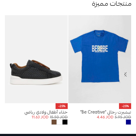
منتجات مميزة
%
-25%
-25%
تيشيرت رجالي “Be Creative”
حذاء أطفال ولادي رياضي
بلو
OD
11.63
JOD
15.50
JOD
4.46
JOD
5.95
JOD