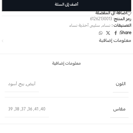
أضف إلى السلة
اضافة الى المفضلة
رمز المنتج:
61262130013
التصنيفات :
نساء
,
سليبر
,
أحذية نساء
Share:
معلومات إضافية
معلومات إضافية
اللون
أبيض
,
بيج
,
أسود
مقاس
39
,
38
,
37
,
36
,
41
,
40