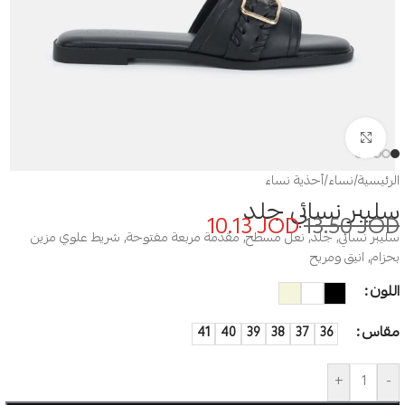
Click to enlarge
الرئيسية
/
نساء
/
أحذية نساء
سليبر نسائي جلد
10.13
JOD
13.50
JOD
سليبر نسائي, جلد, نعل مسطح, مقدمة مربعة مفتوحة, شريط علوي مزين
بحزام, انيق ومريح
اللون
مقاس
41
40
39
38
37
36
+
-