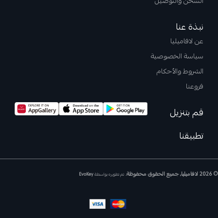
الشحن والتوصيل
نبذة عنا
عن لافاميليا
سياسة الخصوصية
الشروط والأحكام
فروعنا
قم بتنزيل
تطبيقنا
© 2026 لافاميليا, جميع الحقوق محفوظة.
تم تطويره بواسطة
EvoKey