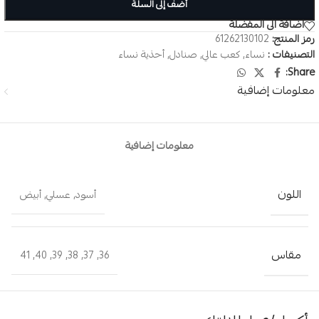
أضف إلى السلة
اضافة الى المفضلة
رمز المنتج:
61262130102
التصنيفات :
نساء
,
كعب عالي
,
صنادل
,
أحذية نساء
Share:
معلومات إضافية
معلومات إضافية
اللون
أسود
,
عسلي
,
أبيض
مقاس
41
,
40
,
39
,
38
,
37
,
36