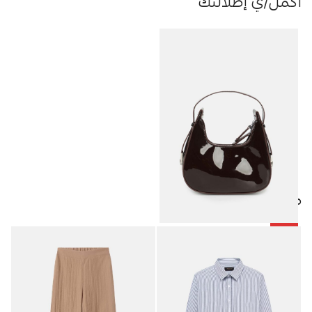
أكمل/ي إطلالتك
منتجات مميزة
-25%
حقيبة جلد لامع نسائي
10.43
JOD
13.90
JOD