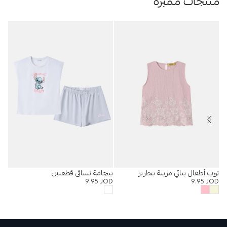
منتجات مميزة
توب أطفال بناتي مزينة بتطريز
بيجامة نسائي قطعتين
%
9.95
JOD
9.95
JOD
في
OD