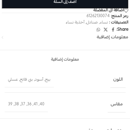
أضف إلى السلة
اضافة الى المفضلة
رمز المنتج:
61262130074
التصنيفات :
نساء
,
صنادل
,
أحذية نساء
Share:
معلومات إضافية
معلومات إضافية
اللون
بيج
,
أسود
,
بني فاتح
,
عسلي
مقاس
39
,
38
,
37
,
36
,
41
,
40