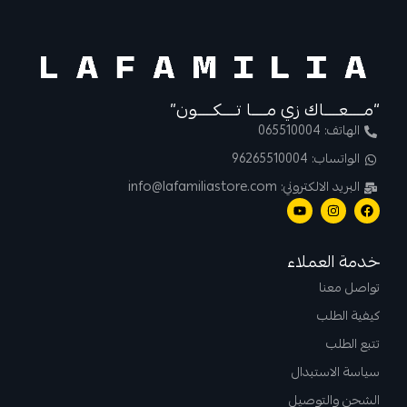
“مــــعــــاك زي مــــا تــــكــــون”
الهاتف: 065510004
الواتساب: 96265510004
البريد الالكتروني: info@lafamiliastore.com
خدمة العملاء
تواصل معنا
كيفية الطلب
تتبع الطلب
سياسة الاستبدال
الشحن والتوصيل