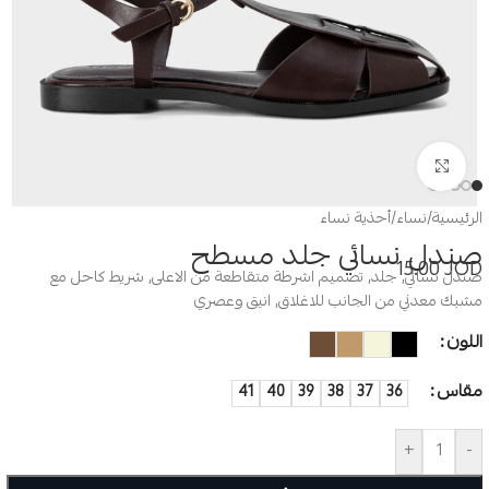
Click to enlarge
الرئيسية
/
نساء
/
أحذية نساء
صندل نسائي جلد مسطح
15.00
JOD
صندل نسائي, جلد, تصميم اشرطة متقاطعة من الاعلى, شريط كاحل مع
مشبك معدني من الجانب للاغلاق, انيق وعصري
اللون
مقاس
41
40
39
38
37
36
+
-