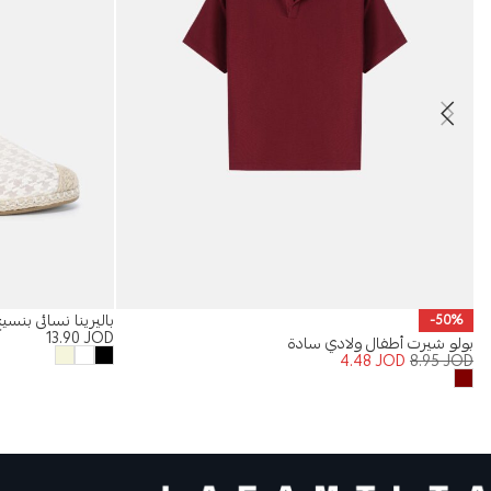
باليرينا نسائي بنس
-50%
13.90
JOD
بولو شيرت أطفال ولادي سادة
4.48
JOD
8.95
JOD