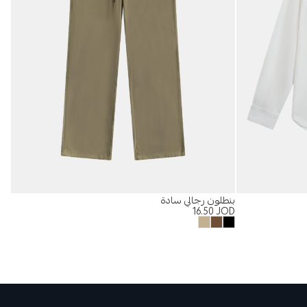
بنطلون رجالي سادة
%
16.50
JOD
بلي
OD