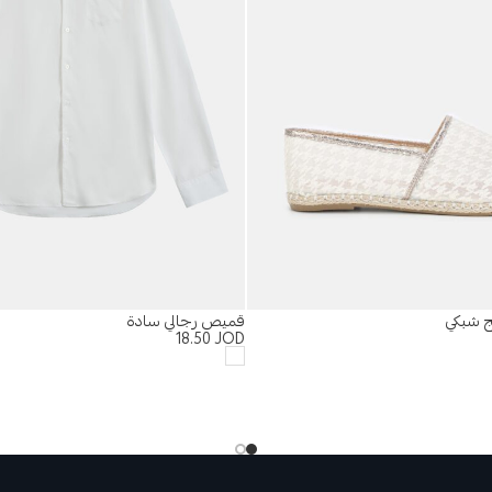
يج شبكي
قميص رجالي سادة
18.50
JOD