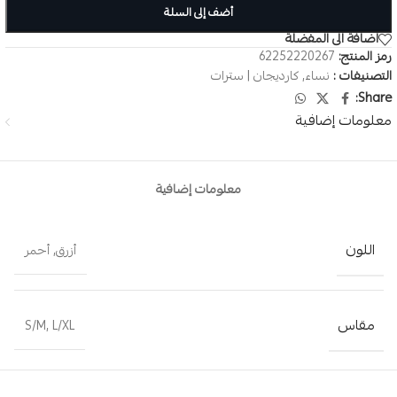
أضف إلى السلة
اضافة الى المفضلة
رمز المنتج:
62252220267
التصنيفات :
نساء
,
كارديجان | سترات
Share:
معلومات إضافية
معلومات إضافية
اللون
أزرق
,
أحمر
مقاس
S/M
,
L/XL