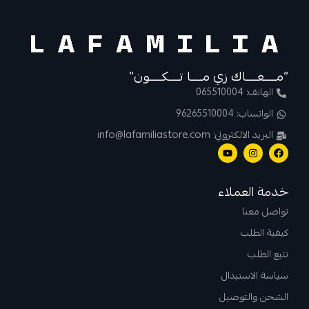
“مــــعــــاك زي مــــا تــــكــــون”
الهاتف: 065510004
الواتساب: 96265510004
البريد الالكتروني: info@lafamiliastore.com
خدمة العملاء
تواصل معنا
كيفية الطلب
تتبع الطلب
سياسة الاستبدال
الشحن والتوصيل