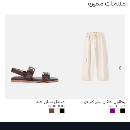
منتجات مميزة
بنطلون أطفال بناتي كارجو
صندل نسائي جلد
فست
OD
15.00
JOD
12.50
JOD