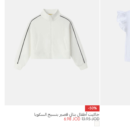
قميص
-50%
OD
جاكيت أطفال بناتي قصير بنسيج السكوبا
6.98
JOD
13.95
JOD