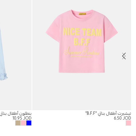
تيشيرت أطفال بناتي “B.F.F”
بنطلون أطفال بناتي
10.95
JOD
6.50
JOD