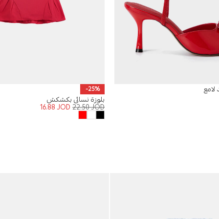
لامع
-25%
بلوزة نسائي بكشكش
16.88
JOD
22.50
JOD