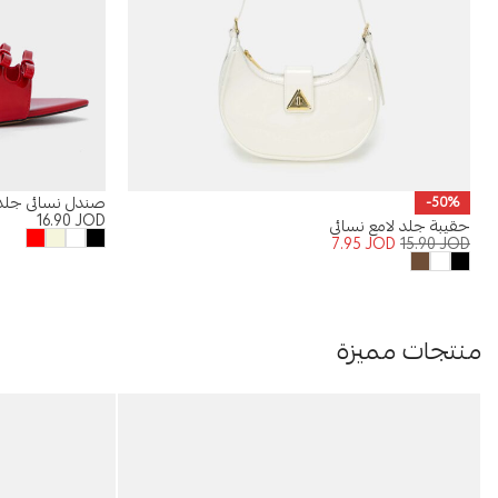
صندل نسائي جلد 
-50%
16.90
JOD
حقيبة جلد لامع نسائي
7.95
JOD
15.90
JOD
منتجات مميزة