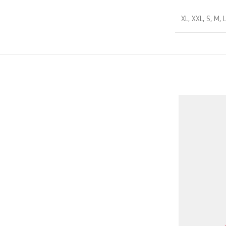
XL
,
XXL
,
S
,
M
,