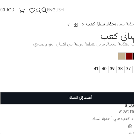
ENGLISH
.00
JOD
حذية نساء
/
حذاء نسائي كعب
ائي كعب
, مقدمة مدببة, مزين بقطعة مربعة من الاعلى, انيق وعصري
41
40
39
38
37
أضف إلى السلة
فضلة
6126213
ء
,
كعب عالي
,
أحذية نساء