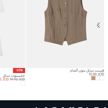
فيست نسائي بدون أكمام
-50%
15.00
JOD
جمبسوت نسائي
95
JOD
19.90
JOD