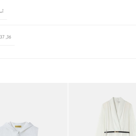
أس
,
37
,
36