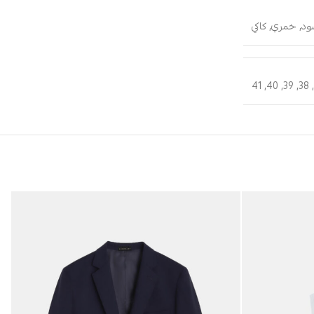
ود
,
خمري
,
كاكي
41
,
40
,
39
,
38