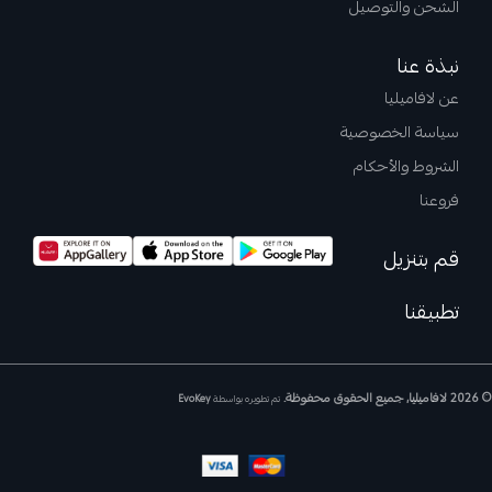
الشحن والتوصيل
نبذة عنا
عن لافاميليا
سياسة الخصوصية
الشروط والأحكام
فروعنا
قم بتنزيل
تطبيقنا
© 2026 لافاميليا, جميع الحقوق محفوظة.
تم تطويره بواسطة
EvoKey