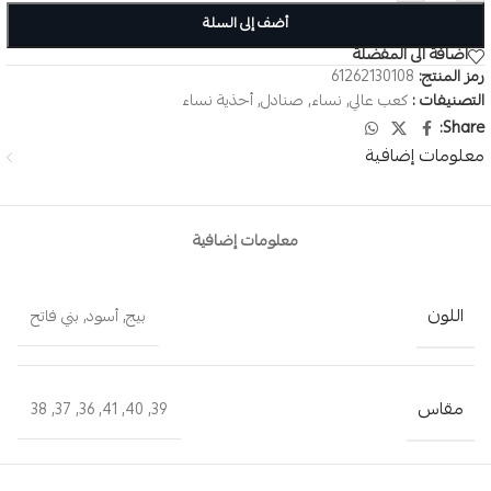
أضف إلى السلة
اضافة الى المفضلة
رمز المنتج:
61262130108
التصنيفات :
كعب عالي
,
نساء
,
صنادل
,
أحذية نساء
Share:
معلومات إضافية
معلومات إضافية
اللون
بيج
,
أسود
,
بني فاتح
مقاس
38
,
37
,
36
,
41
,
40
,
39