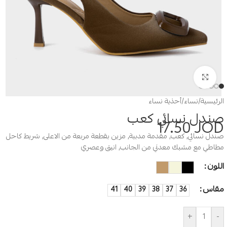
Click to enlarge
الرئيسية
/
نساء
/
أحذية نساء
صندل نسائي كعب
17.50
JOD
صندل نسائي, كعب, مقدمة مدببة, مزين بقطعة مربعة من الاعلى, شريط كاحل
مطاطي مع مشبك معدني من الجانب, انيق وعصري
اللون
مقاس
41
40
39
38
37
36
+
-