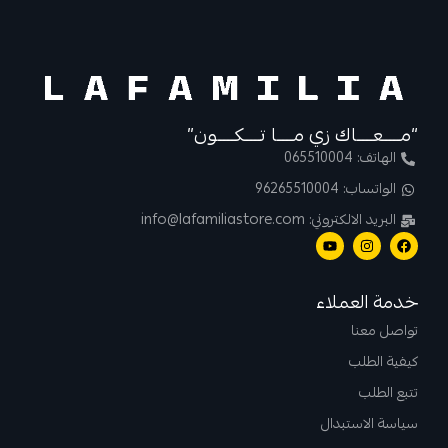
“مــــعــــاك زي مــــا تــــكــــون”
الهاتف: 065510004
الواتساب: 96265510004
البريد الالكتروني: info@lafamiliastore.com
خدمة العملاء
تواصل معنا
كيفية الطلب
تتبع الطلب
سياسة الاستبدال