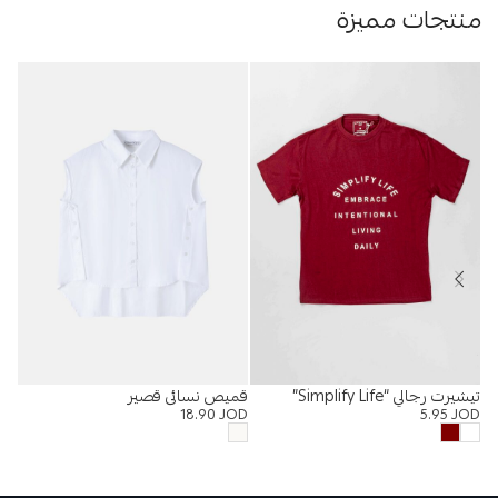
منتجات مميزة
تيشيرت رجالي “Simplify Life”
قميص نسائي قصير
%
18.90
JOD
5.95
JOD
بلوزة
OD