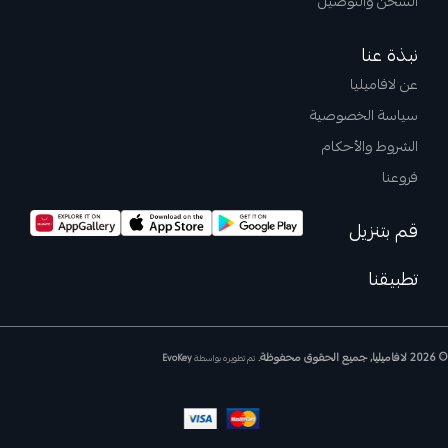
الشحن والتوصيل
نبذة عنا
عن لافاميليا
سياسة الخصوصية
الشروط والأحكام
فروعنا
قم بتنزيل
تطبيقنا
© 2026 لافاميليا, جميع الحقوق محفوظة.
تم تطويره بواسطة
EvoKey