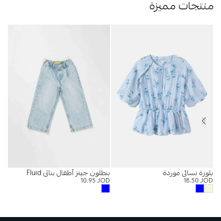
منتجات مميزة
بلوزة نسائي موردة
بنطلون جينز أطفال بناتي Fluid
بنط
OD
10.95
JOD
18.50
JOD
Jogger