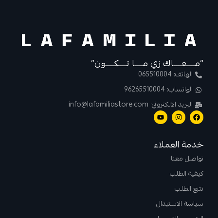
“مــــعــــاك زي مــــا تــــكــــون”
الهاتف: 065510004
الواتساب: 96265510004
البريد الالكتروني: info@lafamiliastore.com
خدمة العملاء
تواصل معنا
كيفية الطلب
تتبع الطلب
سياسة الاستبدال