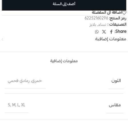
أضف إلى السلة
اضافة الى المفضلة
رمز المنتج:
62252160296
التصنيفات :
نساء
,
بلايز
Share:
معلومات إضافية
معلومات إضافية
اللون
خمري
,
رمادي فحمي
مقاس
S
,
M
,
L
,
XL