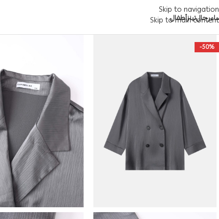
Skip to navigation
اء
رجال
تينز
أطفال
Skip to main content
-50%