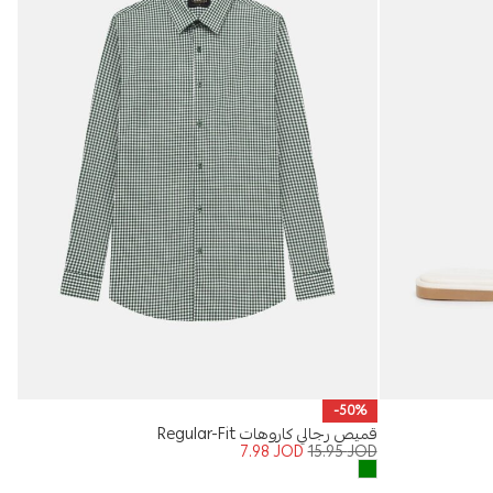
بنطل
-50%
OD
قميص رجالي كاروهات Regular-Fit
7.98
JOD
15.95
JOD