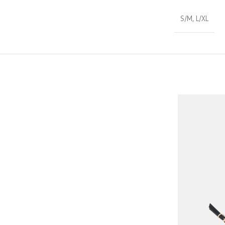
S/M
,
L/XL