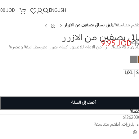
ENGLISH
.00
JOD
طقم متناسقة
/
بليزر نسائي بصفين من الازرار
ائي بصفين من الازرار
9.95
JOD
1
ان, ياقة مثنية, ازرار من الامام للاغلاق, اكمام بطول متوسط, انيقة وعصرية
L/XL
S
أضف إلى السلة
فضلة
6126203
ء
,
بليزرات
,
أطقم متناسقة