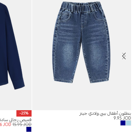
بنطلون أطفال بيبي ولادي جينز
-25%
9.95
JOD
قميص رجالي سادة egular-Fit
96
JOD
15.95
JOD