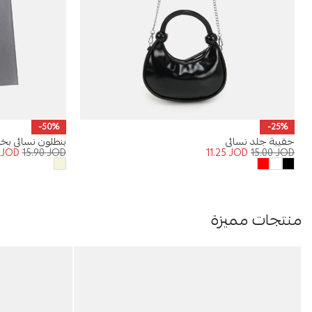
-50%
-25%
حقيبة جلد نسائي
بنطلون نسائي ب
5
JOD
15.90
JOD
11.25
JOD
15.00
JOD
منتجات مميزة