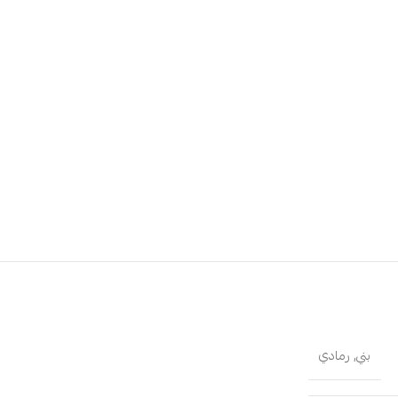
بني
,
رمادي