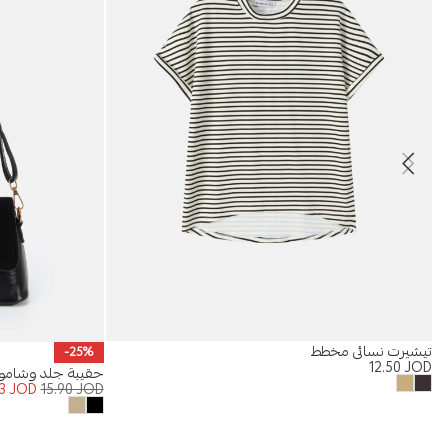
تيشيرت نسائي مخطط
-25%
12.50
JOD
حقيبة جلد وشاموا
93
JOD
15.90
JOD