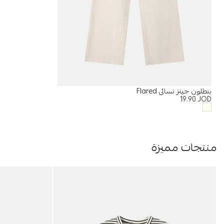
بنطلون جينز نسائي Flared
19.90
JOD
منتجات مميزة