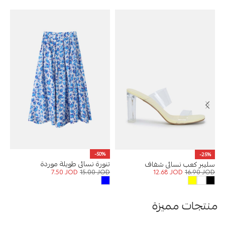
-50%
-25%
%
تنورة نسائي طويلة موردة
سليبر كعب نسائي شفاف
حق
7.50
JOD
15.00
JOD
12.68
JOD
16.90
JOD
OD
منتجات مميزة