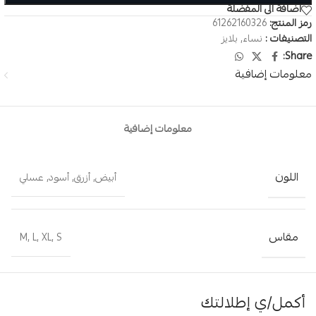
اضافة الى المفضلة
رمز المنتج:
61262160326
التصنيفات :
نساء
,
بلايز
Share:
معلومات إضافية
معلومات إضافية
اللون
أبيض
,
أزرق
,
أسود
,
عسلي
مقاس
M
,
L
,
XL
,
S
أكمل/ي إطلالتك