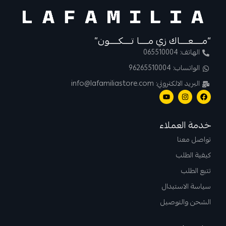
“مــــعــــاك زي مــــا تــــكــــون”
الهاتف: 065510004
الواتساب: 96265510004
البريد الالكتروني: info@lafamiliastore.com
خدمة العملاء
تواصل معنا
كيفية الطلب
تتبع الطلب
سياسة الاستبدال
الشحن والتوصيل