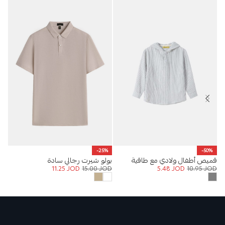
بال
-25%
-50%
OD
قميص أطفال ولادي مع طاقية
بولو شيرت رجالي سادة
11.25
JOD
15.00
JOD
5.48
JOD
10.95
JOD