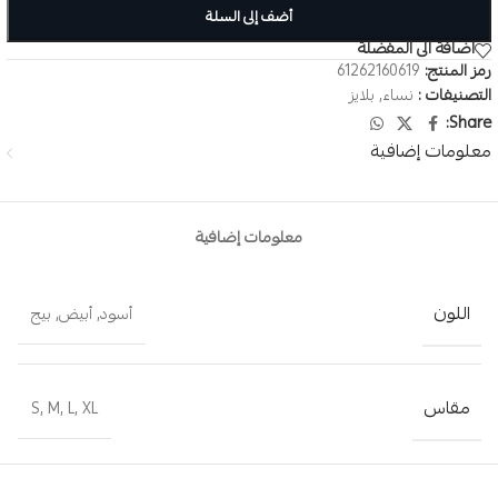
أضف إلى السلة
اضافة الى المفضلة
رمز المنتج:
61262160619
التصنيفات :
نساء
,
بلايز
Share:
معلومات إضافية
معلومات إضافية
اللون
أسود
,
أبيض
,
بيج
مقاس
S
,
M
,
L
,
XL