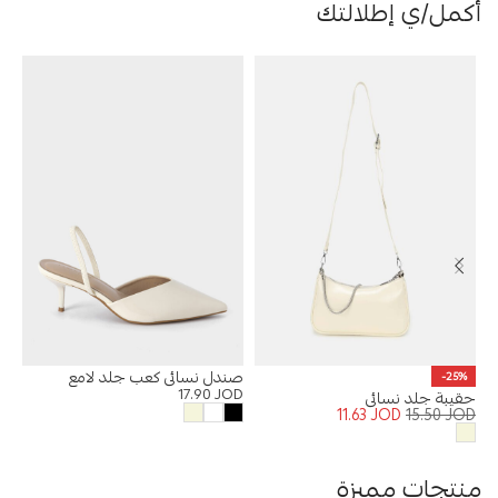
أكمل/ي إطلالتك
صندل نسائي كعب جلد لامع
بنطل
-25%
17.90
JOD
OD
حقيبة جلد نسائي
11.63
JOD
15.50
JOD
منتجات مميزة