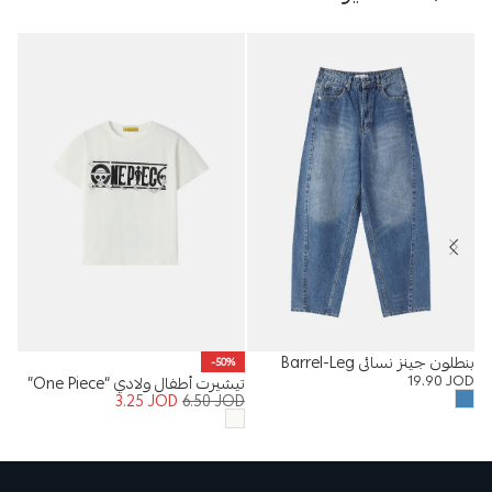
بنطلون جينز نسائي Barrel-Leg
%
-50%
19.90
JOD
تيشيرت أطفال ولادي “One Piece”
بنطلو
OD
3.25
JOD
6.50
JOD