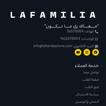
“مــــعــــاك زي مــــا تــــكــــون”
الهاتف: 065510004
الواتساب: 96265510004
البريد الالكتروني: info@lafamiliastore.com
خدمة العملاء
تواصل معنا
كيفية الطلب
تتبع الطلب
سياسة الاستبدال
الشحن والتوصيل