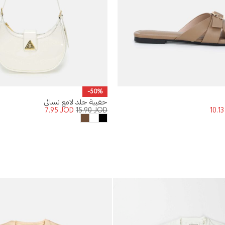
-50%
حقيبة جلد لامع نسائي
7.95
JOD
15.90
JOD
10.1