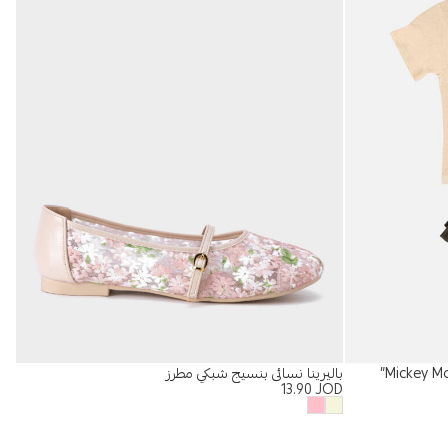
باليرينا نسائي بنسيج شبكي مطرز
%
13.90
JOD
تيشير
OD