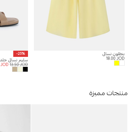
بنطلون نسائي
-25%
18.00
JOD
سليبر نسائي جلد
3
JOD
13.50
JOD
منتجات مميزة