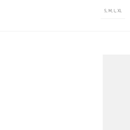
S
,
M
,
L
,
XL