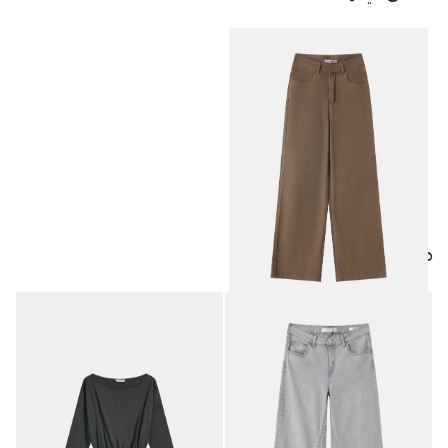
منتجات مميزة
بنطلون جينز نسائي
22.50
JOD