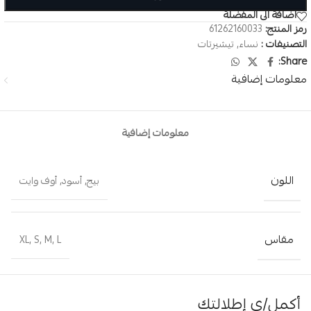
اضافة الى المفضلة
رمز المنتج:
61262160033
التصنيفات :
نساء
,
تيشيرتات
Share:
معلومات إضافية
معلومات إضافية
اللون
بيج
,
أسود
,
أوف وايت
مقاس
XL
,
S
,
M
,
L
أكمل/ي إطلالتك