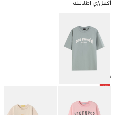
أكمل/ي إطلالتك
منتجات مميزة
-25%
تيشيرت رجالي “More Successful”
9.38
JOD
12.50
JOD