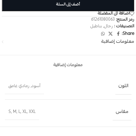
أضف إلى السلة
اضافة الى المفضلة
رمز المنتج:
61261080063
التصنيفات :
رجال
,
بناطيل
Share:
معلومات إضافية
معلومات إضافية
اللون
أسود
,
رمادي غامق
مقاس
S
,
M
,
L
,
XL
,
XXL