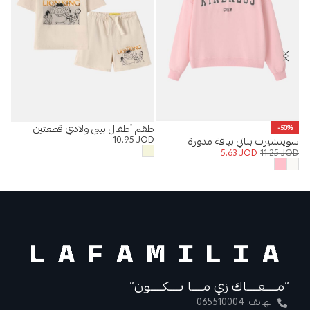
طقم أطفال بيبي ولادي قطعتين
طقم
-50%
OD
10.95
JOD
سويتشيرت بناتي بياقة مدورة
جير
5.63
JOD
11.25
JOD
“مــــعــــاك زي مــــا تــــكــــون”
الهاتف: 065510004