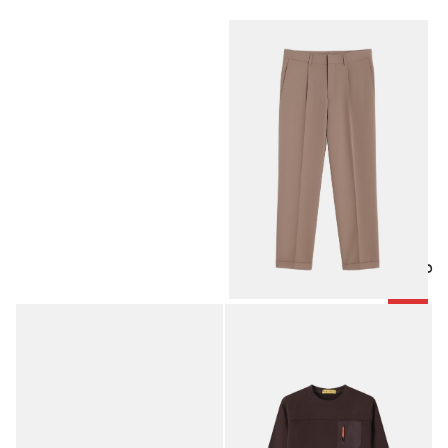
منتجات مميزة
-50%
بنطلون رجالي رسمي
9.00
JOD
18.00
JOD