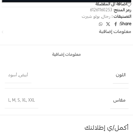
اضافة الى المفضلة
رمز المنتج:
61261160253
التصنيفات :
رجال
,
بولو شيرت
Share:
معلومات إضافية
معلومات إضافية
اللون
أبيض
,
أسود
مقاس
L
,
M
,
S
,
XL
,
XXL
أكمل/ي إطلالتك