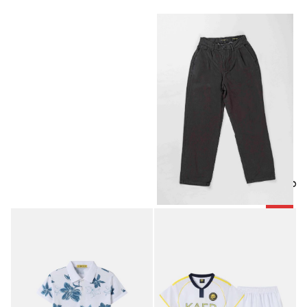
منتجات مميزة
-50%
بنطلون رجالي Jogger Straight-
7.50
JOD
15.00
JOD
Fit