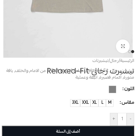
Click to enlarge
الرئيسية
/
رجال
/
تيشيرتات
تيشيرت رجالي Relaxed-Fit
تيشيرت رجالي, Relaxed-Fit, طباعة “I Got Lucky” من الامام والخلف, ياقة
مدورة, اكمام قصيرة, انيقة وعملية
اللون
مقاس
3XL
XXL
XL
L
M
+
-
أضف إلى السلة