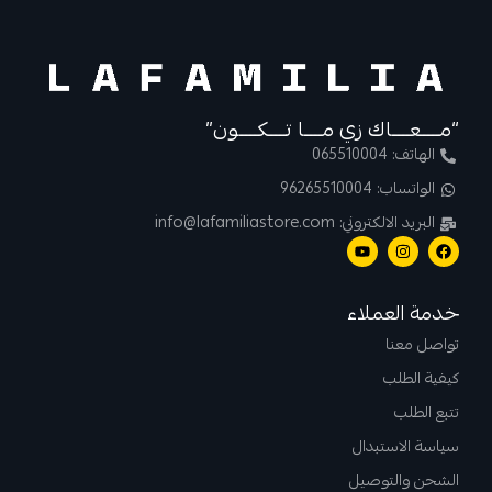
“مــــعــــاك زي مــــا تــــكــــون”
الهاتف: 065510004
الواتساب: 96265510004
البريد الالكتروني: info@lafamiliastore.com
خدمة العملاء
تواصل معنا
كيفية الطلب
تتبع الطلب
سياسة الاستبدال
الشحن والتوصيل