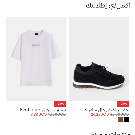
أكمل/ي إطلالتك
-25%
-25%
حذاء رياضة رجالي شامواه
تيشيرت رجالي “Beatitude”
9.38
JOD
12.50
JOD
26.25
JOD
35.00
JOD