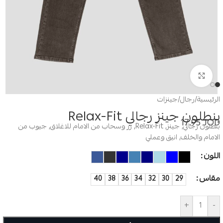
Click to enlarge
الرئيسية
/
رجال
/
جينزات
بنطلون جينز رجالي Relax-Fit
17.95
JOD
بنطلون رجالي, جينز, Relax-Fit, زر وسحاب من الامام للاغلاق, جيوب من
الامام والخلف, انيق وعملي
اللون
مقاس
40
38
36
34
32
30
29
+
-