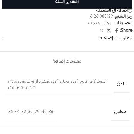
أضف إلى السلة
اضافة الى المفضلة
رمز المنتج:
61261080129
التصنيفات :
رجال
,
جينزات
Share:
معلومات إضافية
معلومات إضافية
أسود
,
أزرق فاتح
,
أزرق
,
كحلي
,
أزرق معدني
,
أزرق غامق
,
رمادي
اللون
غامق
,
جينز أزرق
مقاس
36
,
34
,
32
,
30
,
29
,
40
,
38