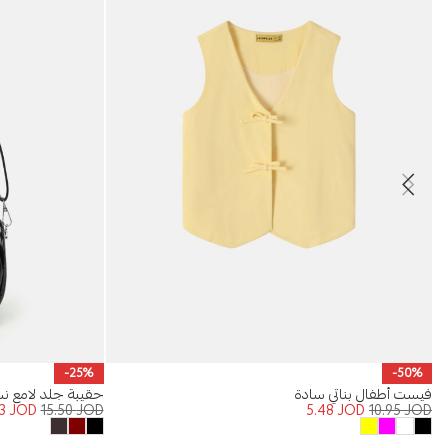
-25%
-50%
فيست أطفال بناتي سادة
حقيبة جلد لامع نس
63
JOD
15.50
JOD
5.48
JOD
10.95
JOD