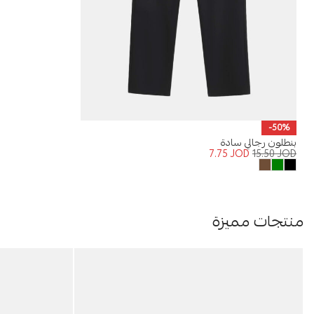
-50%
بنطلون رجالي سادة
7.75
JOD
15.50
JOD
منتجات مميزة