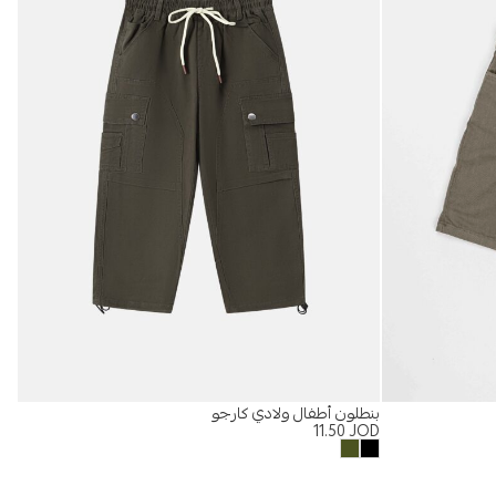
بنطلون أطفال ولادي كارجو
كيم
OD
11.50
JOD