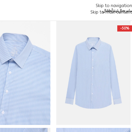
Skip to navigation
اء
رجال
تينز
أطفال
Skip to main content
-50%