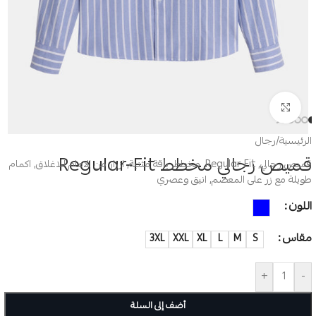
Click to enlarge
الرئيسية
/
رجال
قميص رجالي مخطط Regular-Fit
قميص رجالي, Regular-Fit, مخطط, ياقة مثنية, ازرار من الامام للاغلاق, اكمام
طويلة مع زر على المعصم, انيق وعصري
اللون
مقاس
3XL
XXL
XL
L
M
S
+
-
أضف إلى السلة