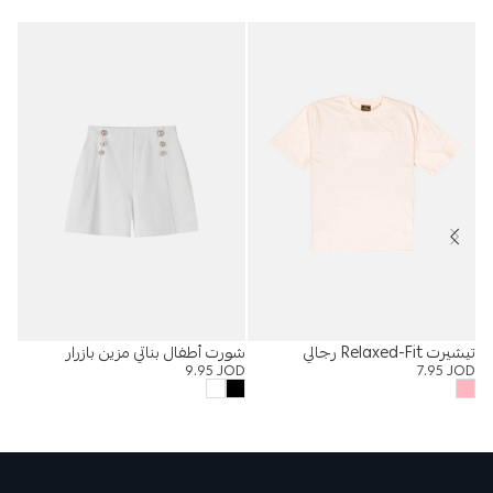
تيشيرت Relaxed-Fit رجالي
شورت أطفال بناتي مزين بازرار
%
9.95
JOD
7.95
JOD
قميص
OD