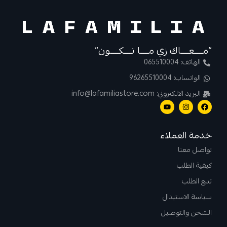
“مــــعــــاك زي مــــا تــــكــــون”
الهاتف: 065510004
الواتساب: 96265510004
البريد الالكتروني: info@lafamiliastore.com
خدمة العملاء
تواصل معنا
كيفية الطلب
تتبع الطلب
سياسة الاستبدال
الشحن والتوصيل