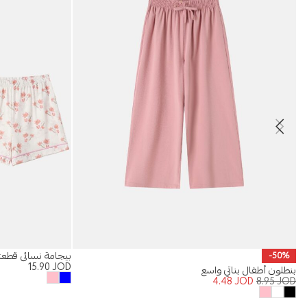
بيجامة نسائي قطعت
-50%
15.90
JOD
بنطلون أطفال بناتي واسع
4.48
JOD
8.95
JOD