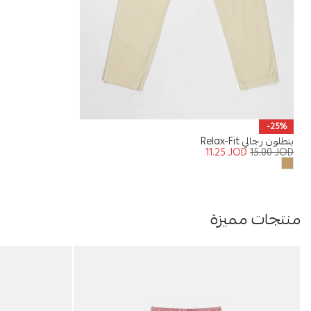
-25%
بنطلون رجالي Relax-Fit
11.25
JOD
15.00
JOD
منتجات مميزة