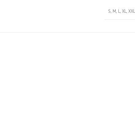
S
,
M
,
L
,
XL
,
XX