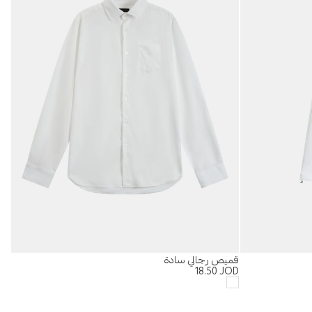
قميص رجالي سادة
تيشيرت
OD
18.50
JOD