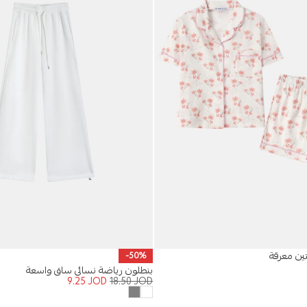
ين معرقة
-50%
بنطلون رياضة نسائي ساق واسعة
9.25
JOD
18.50
JOD