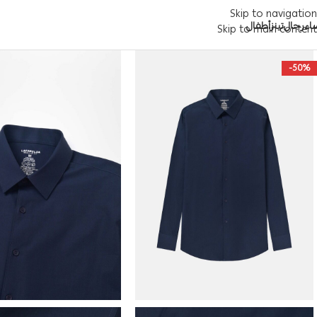
Skip to navigation
اء
رجال
تينز
أطفال
Skip to main content
-50%