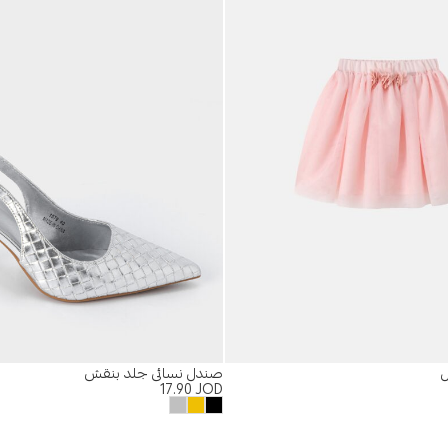
ل
صندل نسائي جلد بنقش
17.90
JOD