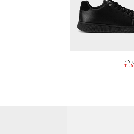
ي جلد
11.2