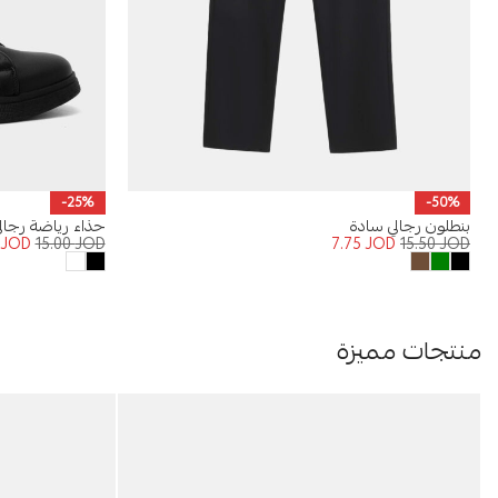
-25%
-50%
بنطلون رجالي سادة
حذاء رياضة رجال
5
JOD
15.00
JOD
7.75
JOD
15.50
JOD
منتجات مميزة