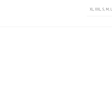
XL
,
XXL
,
S
,
M
,