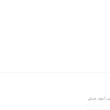
ض
,
أسود
,
عسلي