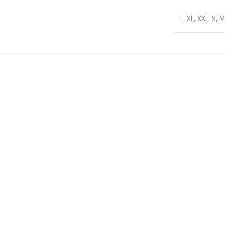
L
,
XL
,
XXL
,
S
,