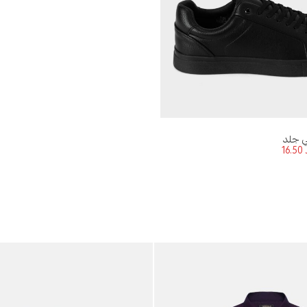
ي جلد
16.50