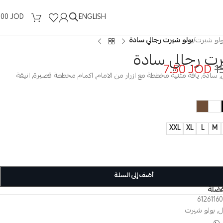
ENGLISH
.00
JOD
ولو شيرت
/
بولو شيرت رجالي سادة
رت رجالي سادة
7.50
JOD
1
, سادة, ياقة مثنية مخططة مع ازرار من الامام, اكمام مخططة قصيرة, انيقة
XXL
XL
L
M
أضف إلى السلة
فضلة
6126116
ل
,
بولو شيرت