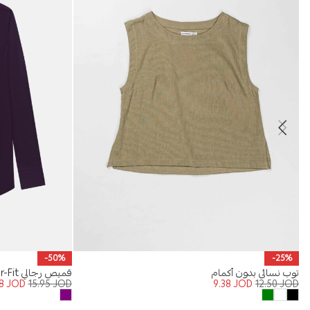
-50%
-25%
توب نسائي بدون أكمام
قميص رجالي Regular-Fit
98
JOD
15.95
JOD
9.38
JOD
12.50
JOD