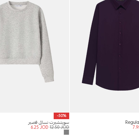
-50%
سويتشيرت نسائي قصير
6.25
JOD
12.50
JOD
7.