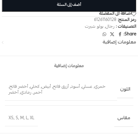
أضف إلى السلة
اضافة الى المفضلة
رمز المنتج:
61261160128
التصنيفات :
رجال
,
بولو شيرت
Share:
معلومات إضافية
معلومات إضافية
خمري
,
عسلي
,
أسود
,
أزرق فاتح
,
أبيض
,
كحلي
,
أخضر فاتح
,
اللون
أحمر
,
رمادي
,
أخضر
مقاس
XS
,
S
,
M
,
L
,
XL