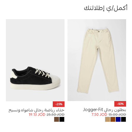
أكمل/ي إطلالتك
-50%
-25%
بنطلون رجالي Jogger-Fit
حذاء رياضة رجالي شامواه ونسيج
7.50
JOD
15.00
JOD
19.13
JOD
25.50
JOD