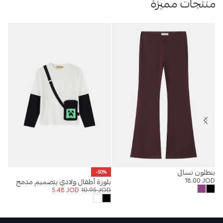
منتجات مميزة
بنطلون نسائي
%
-50%
18.00
JOD
بلوزة أطفال ولادي بتصميم مدمج
سلي
OD
5.48
JOD
10.95
JOD
مع حقيبة خصر