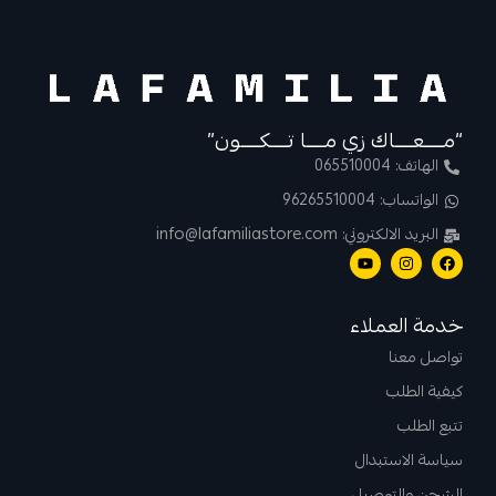
“مــــعــــاك زي مــــا تــــكــــون”
الهاتف: 065510004
الواتساب: 96265510004
البريد الالكتروني: info@lafamiliastore.com
خدمة العملاء
تواصل معنا
كيفية الطلب
تتبع الطلب
سياسة الاستبدال
الشحن والتوصيل