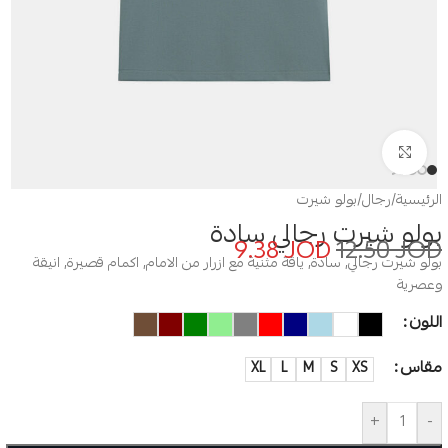
Click to enlarge
الرئيسية
/
رجال
/
بولو شيرت
بولو شيرت رجالي سادة
9.38
JOD
12.50
JOD
بولو شيرت رجالي, سادة, ياقة مثنية مع ازرار من الامام, اكمام قصيرة, انيقة
وعصرية
اللون
مقاس
XL
L
M
S
XS
+
-