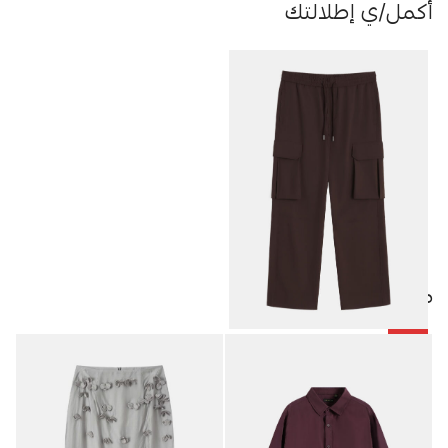
أكمل/ي إطلالتك
منتجات مميزة
-50%
بنطلون رجالي كارجو
8.48
JOD
16.95
JOD