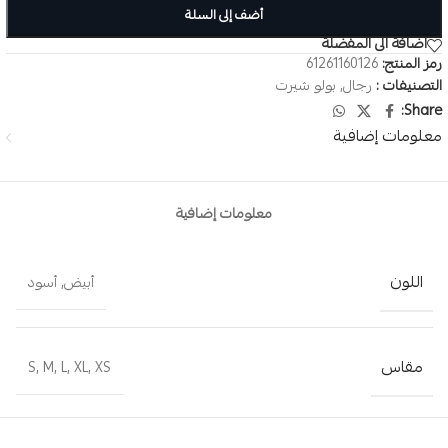
أضف إلى السلة
اضافة الى المفضلة
رمز المنتج:
61261160126
التصنيفات :
رجال
,
بولو شيرت
Share:
معلومات إضافية
معلومات إضافية
اللون
أبيض
,
أسود
مقاس
S
,
M
,
L
,
XL
,
XS