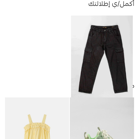
أكمل/ي إطلالتك
منتجات مميزة
بنطلون كارجو رجالي
15.00
JOD