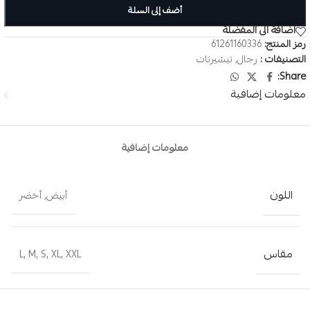
أضف إلى السلة
اضافة الى المفضلة
رمز المنتج:
61261160336
التصنيفات :
رجال
,
تيشيرتات
Share:
معلومات إضافية
معلومات إضافية
اللون
أبيض
,
أخضر
مقاس
L
,
M
,
S
,
XL
,
XXL