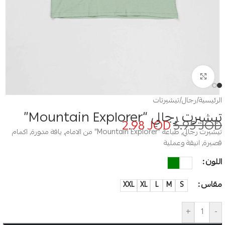
Click to enlarge
الرئيسية
/
رجال
/
تيشيرتات
تيشيرت رجالي “Mountain Explorer”
2.98
JOD
5.95
JOD
تيشيرت رجالي, طباعة “Mountain Explorer” من الامام, ياقة مدورة, اكمام
قصيرة, انيقة وعملية
اللون
مقاس
XXL
XL
L
M
S
+
-