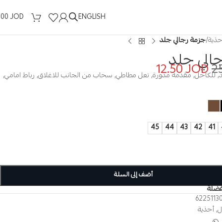
ENGLISH
.00
JOD
حذية
/
جزمة رجالي جلد
الي جلد
12.50
JOD
2
, للكاحل, مقدمة مدورة, نعل مطاطي, سحاب من الجانب للاغلاق, رباط امامي,
45
44
43
42
41
أضف إلى السلة
فضلة
6225113
ل
,
أحذية