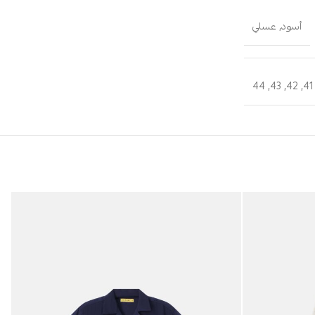
أسود
,
عسلي
44
,
43
,
42
,
41