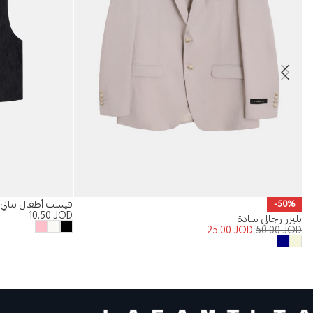
فيست أطفال بناتي 
-50%
10.50
JOD
بليزر رجالي سادة
25.00
JOD
50.00
JOD