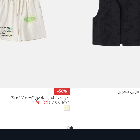
مزين بتطريز
-50%
شورت أطفال ولادي “Surf Vibes”
3.98
JOD
7.95
JOD