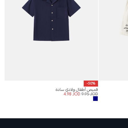
تنو
-50%
OD
قميص أطفال ولادي سادة
4.98
JOD
9.95
JOD