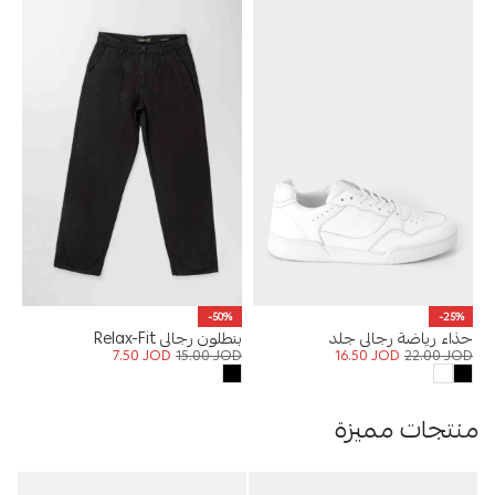
-50%
-25%
حذاء رياضة رجالي جلد
بنطلون رجالي Relax-Fit
7.50
JOD
15.00
JOD
16.50
JOD
22.00
JOD
منتجات مميزة