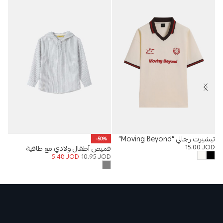
تيشيرت رجالي “Moving Beyond”
%
-50%
15.00
JOD
قميص أطفال ولادي مع طاقية
بنط
OD
5.48
JOD
10.95
JOD