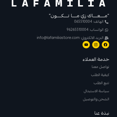
“مــــعــــاك زي مــــا تــــكــــون”
الهاتف: 065510004
الواتساب: 96265510004
البريد الالكتروني: info@lafamiliastore.com
خدمة العملاء
تواصل معنا
كيفية الطلب
تتبع الطلب
سياسة الاستبدال
الشحن والتوصيل
نبذة عنا